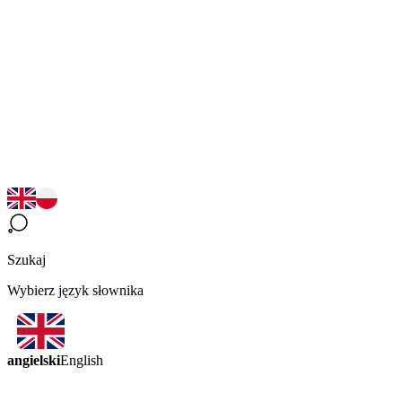
Szukaj
Wybierz język słownika
angielski
English