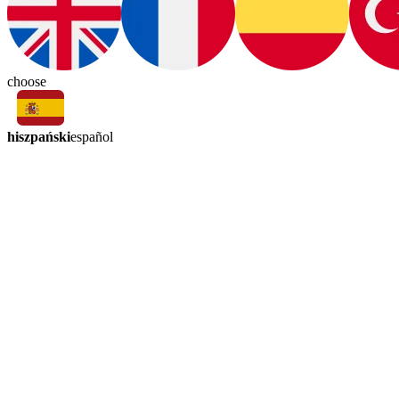
choose
hiszpański
español