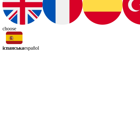
choose
іспанська
español