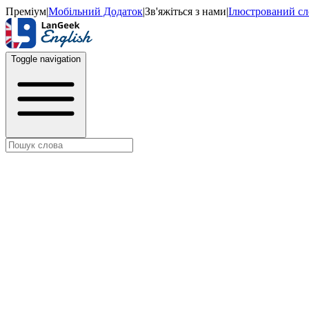
Преміум
|
Мобільний Додаток
|
Зв'яжіться з нами
|
Ілюстрований с
Toggle navigation