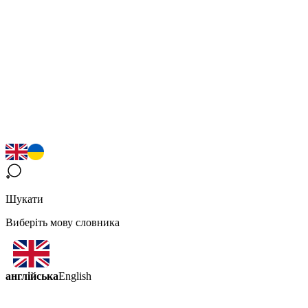
Шукати
Виберіть мову словника
англійська
English