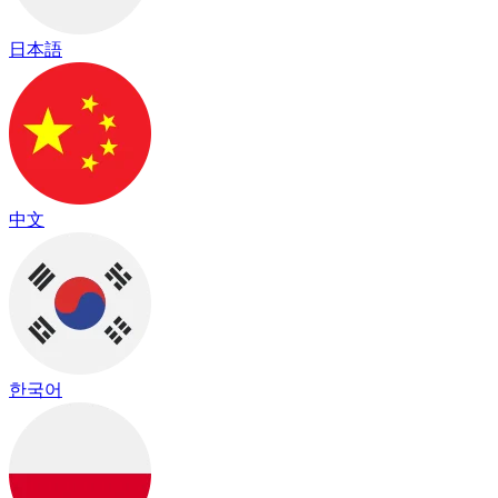
日本語
中文
한국어