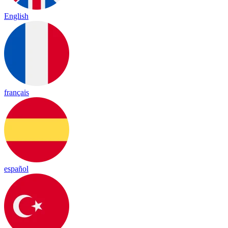
English
français
español