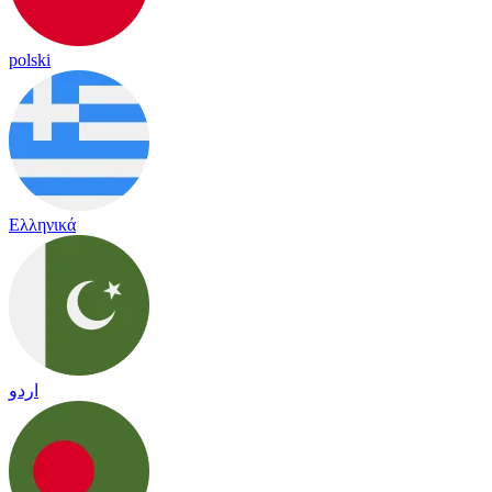
polski
Ελληνικά
اردو