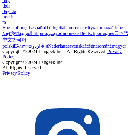
titty
tl;dr
tlayuda
tmesis
to
English
français
español
Türkçe
italiano
русский
українська
Tiếng
Việt
हिन्दी
العربية
Filipino
فارسی
Indonesia
Deutsch
português
日本語
中文
한국어
polski
Ελληνικά
اردو
বাংলা
Nederlands
svenska
čeština
română
magyar
Copyright © 2024 Langeek Inc. | All Rights Reserved |
Privacy
Policy
Copyright © 2024 Langeek Inc.
All Rights Reserved
Privacy Policy