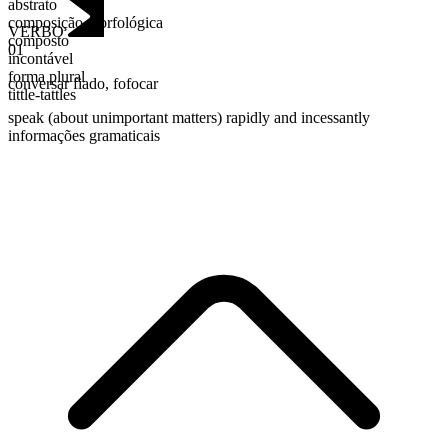
abstrato
composição morfológica
VERBO
composto
01
incontável
forma plural
conversar fiado
,
fofocar
tittle-tattles
speak (about unimportant matters) rapidly and incessantly
informações gramaticais