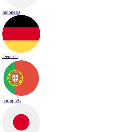
Indonesia
Deutsch
português