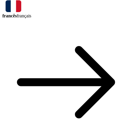
francês
français