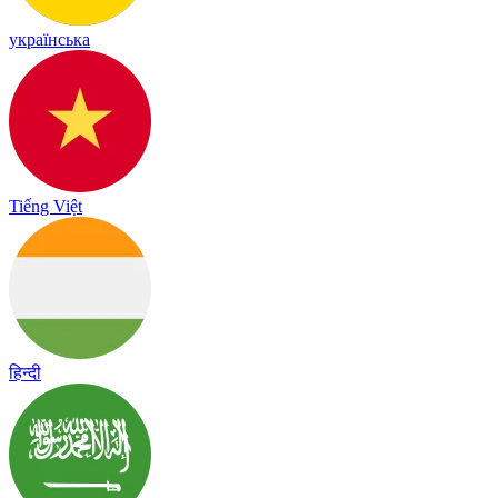
українська
Tiếng Việt
हिन्दी