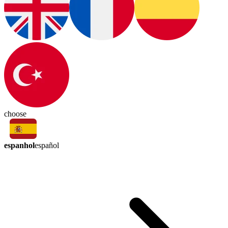
choose
espanhol
español