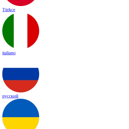
Türkçe
italiano
русский