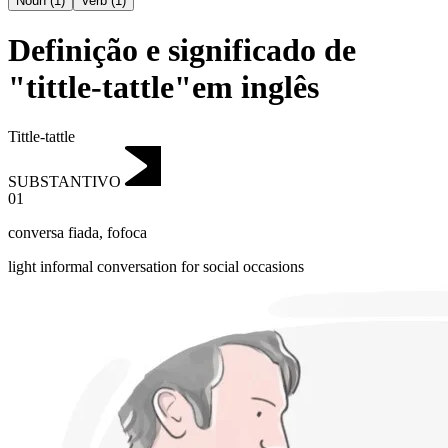
Noun
(
1
)
Verb
(
1
)
Definição e significado de
"tittle-tattle"em inglês
Tittle-tattle
SUBSTANTIVO
01
conversa fiada
,
fofoca
light informal conversation for social occasions