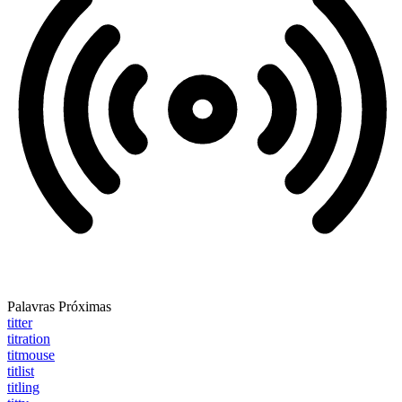
Palavras Próximas
titter
titration
titmouse
titlist
titling