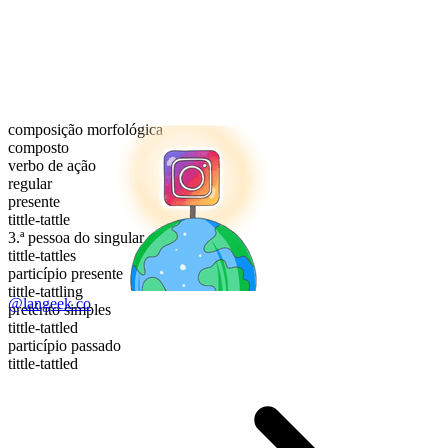
composição morfológica
composto
verbo de ação
regular
presente
tittle-tattle
3.ª pessoa do singular
tittle-tattles
particípio presente
tittle-tattling
@langeek.co
pretérito simples
tittle-tattled
particípio passado
tittle-tattled