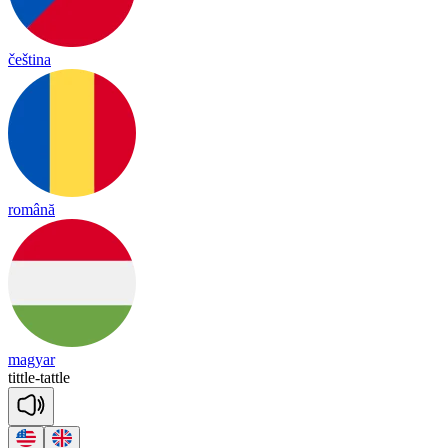
čeština
română
magyar
tittle
-
ta
ttle