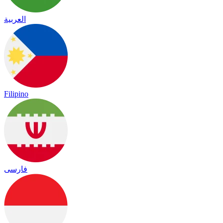
العربية
Filipino
فارسی