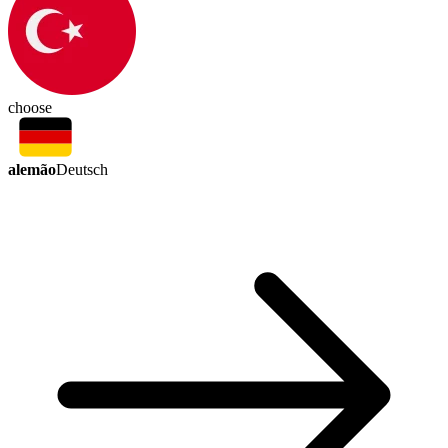
choose
alemão
Deutsch