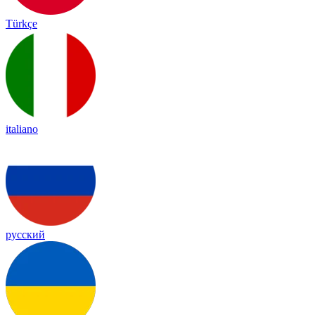
Türkçe
italiano
русский