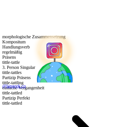
morphologische Zusammensetzung
Kompositum
Handlungsverb
regelmäßig
Präsens
tittle-tattle
3. Person Singular
tittle-tattles
Partizip Präsens
tittle-tattling
@langeek.co
einfache Vergangenheit
tittle-tattled
Partizip Perfekt
tittle-tattled