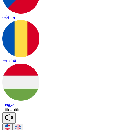
čeština
română
magyar
tittle
-
ta
ttle