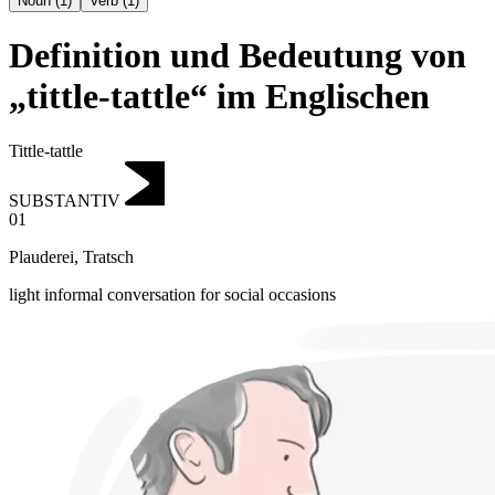
Noun
(
1
)
Verb
(
1
)
Definition und Bedeutung von
„tittle-tattle“ im Englischen
Tittle-tattle
SUBSTANTIV
01
Plauderei
,
Tratsch
light informal conversation for social occasions