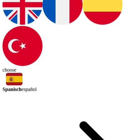
choose
Spanisch
español