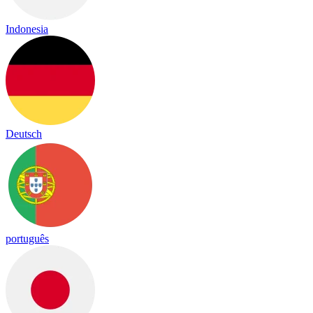
Indonesia
Deutsch
português