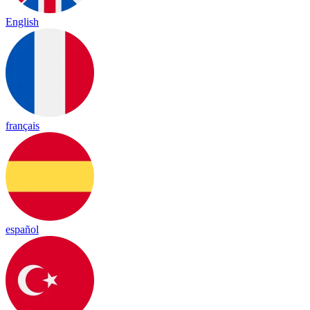
English
français
español