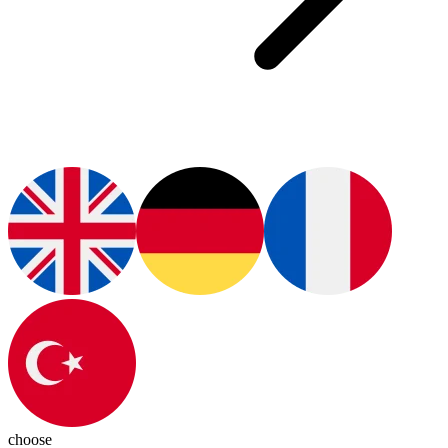
choose