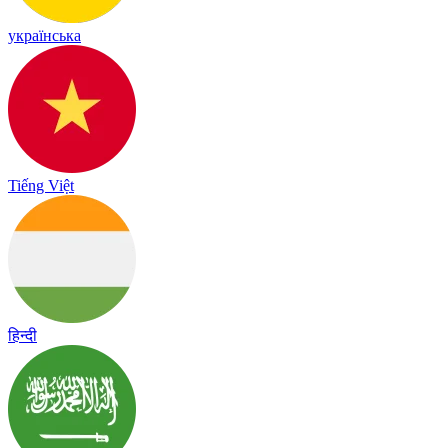
українська
Tiếng Việt
हिन्दी