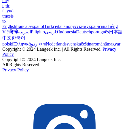
titty
tl;dr
tlayuda
tmesis
to
English
français
español
Türkçe
italiano
русский
українська
Tiếng
Việt
हिन्दी
العربية
Filipino
فارسی
Indonesia
Deutsch
português
日本語
中文
한국어
polski
Ελληνικά
اردو
বাংলা
Nederlands
svenska
čeština
română
magyar
Copyright © 2024 Langeek Inc. | All Rights Reserved |
Privacy
Policy
Copyright © 2024 Langeek Inc.
All Rights Reserved
Privacy Policy