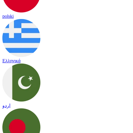
polski
Ελληνικά
اردو