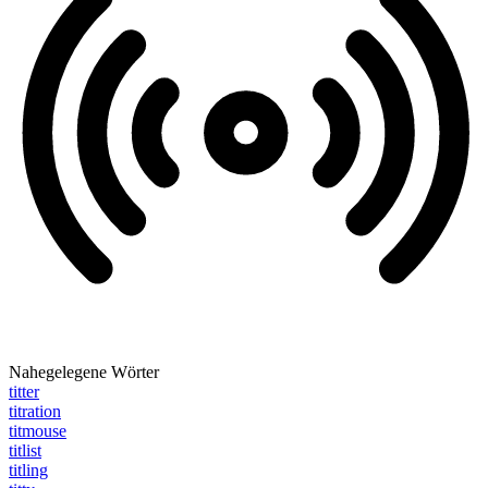
Nahegelegene Wörter
titter
titration
titmouse
titlist
titling