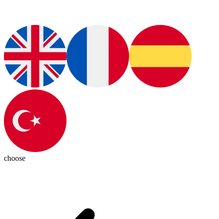
choose