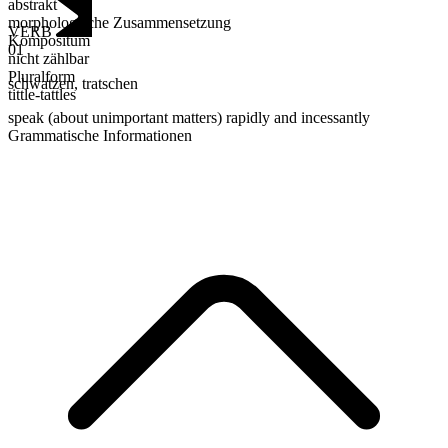
abstrakt
morphologische Zusammensetzung
VERB
Kompositum
01
nicht zählbar
Pluralform
schwatzen
,
tratschen
tittle-tattles
speak (about unimportant matters) rapidly and incessantly
Grammatische Informationen