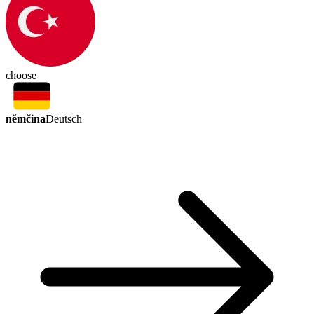
choose
němčina
Deutsch