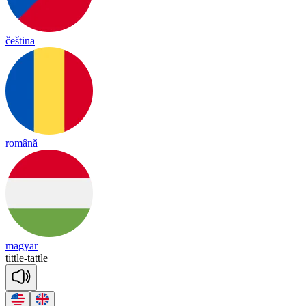
čeština
română
magyar
tittle
-
ta
ttle