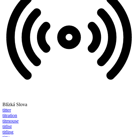
Blízká Slova
titter
titration
titmouse
titlist
titling