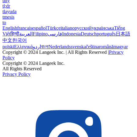
titty
tl;dr
tlayuda
tmesis
to
English
français
español
Türkçe
italiano
русский
українська
Tiếng
Việt
हिन्दी
العربية
Filipino
فارسی
Indonesia
Deutsch
português
日本語
中文
한국어
polski
Ελληνικά
اردو
বাংলা
Nederlands
svenska
čeština
română
magyar
Copyright © 2024 Langeek Inc. | All Rights Reserved |
Privacy
Policy
Copyright © 2024 Langeek Inc.
All Rights Reserved
Privacy Policy