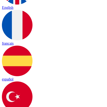
English
français
español