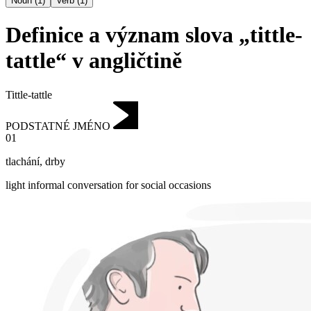
Noun
(
1
)
Verb
(
1
)
Definice a význam slova „tittle-
tattle“ v angličtině
Tittle-tattle
PODSTATNÉ JMÉNO
01
tlachání
,
drby
light informal conversation for social occasions