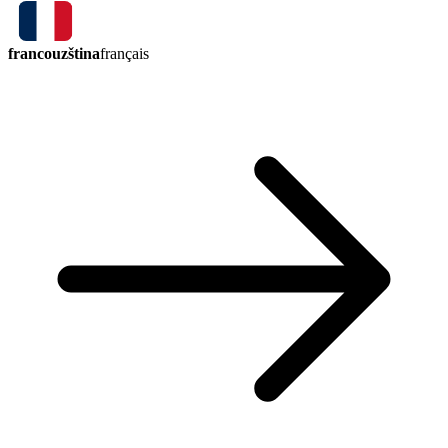
francouzština
français