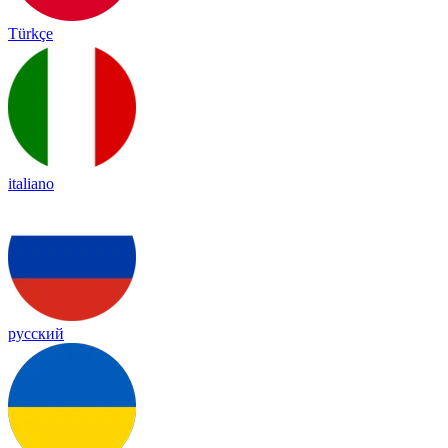
Türkçe
italiano
русский