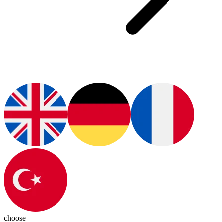
choose