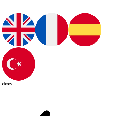
choose