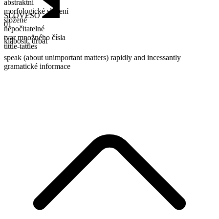
abstraktní
morfologické složení
SLOVESO
složené
01
nepočitatelné
tvar množného čísla
klábosit
,
drbat
tittle-tattles
speak (about unimportant matters) rapidly and incessantly
gramatické informace