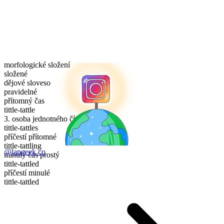
morfologické složení
složené
dějové sloveso
pravidelné
přítomný čas
tittle-tattle
3. osoba jednotného čísla
tittle-tattles
příčestí přítomné
tittle-tattling
@langeek.co
minulý čas prostý
tittle-tattled
příčestí minulé
tittle-tattled