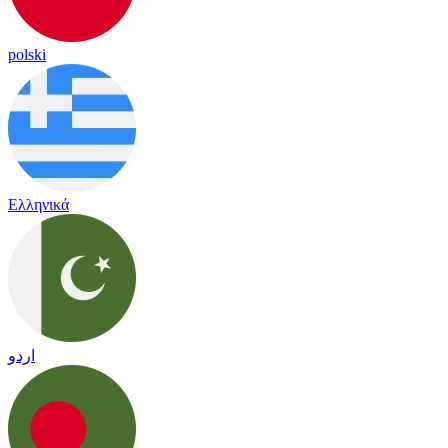
polski
Ελληνικά
اردو