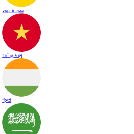
українська
Tiếng Việt
हिन्दी