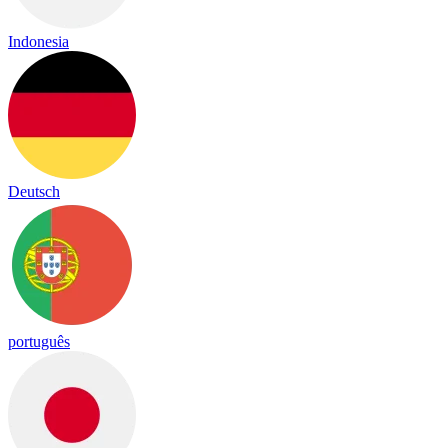
Indonesia
Deutsch
português