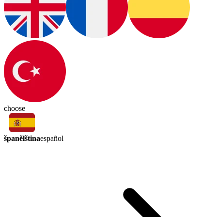
choose
španělština
español