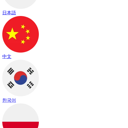
日本語
中文
한국어