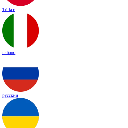
Türkçe
italiano
русский