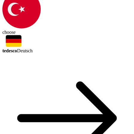
choose
tedesco
Deutsch