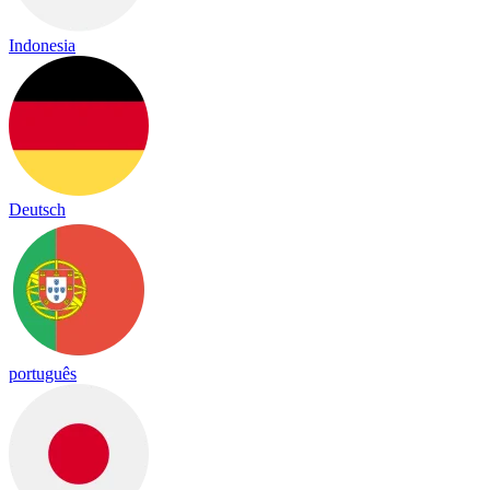
Indonesia
Deutsch
português