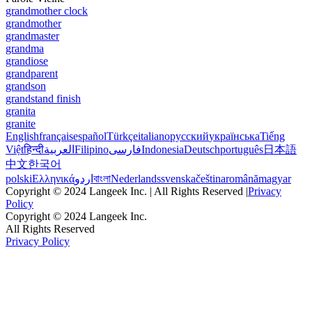
grandmother clock
grandmother
grandmaster
grandma
grandiose
grandparent
grandson
grandstand finish
granita
granite
English
français
español
Türkçe
italiano
русский
українська
Tiếng
Việt
हिन्दी
العربية
Filipino
فارسی
Indonesia
Deutsch
português
日本語
中文
한국어
polski
Ελληνικά
اردو
বাংলা
Nederlands
svenska
čeština
română
magyar
Copyright © 2024 Langeek Inc. | All Rights Reserved |
Privacy
Policy
Copyright © 2024 Langeek Inc.
All Rights Reserved
Privacy Policy