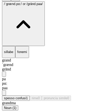
/ˈgrænd.pɑ:/
or /grānd.paa/
sillabe
fonemi
grand
ˈgrænd
grānd
pa
pɑ:
paa
spesso confusi
1
rime
0
pronuncia simile
0
grandma
Noun
(
1
)