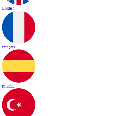
English
français
español