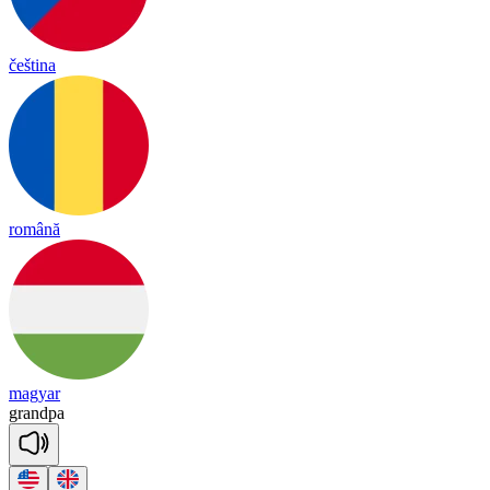
čeština
română
magyar
grand
pa