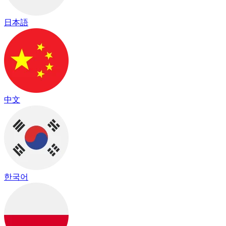
日本語
中文
한국어