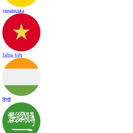
українська
Tiếng Việt
हिन्दी