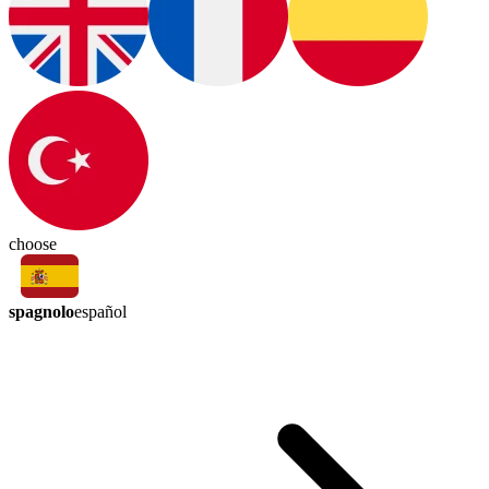
choose
spagnolo
español