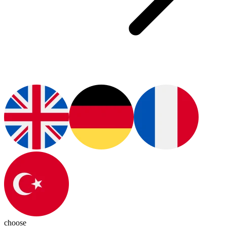
choose