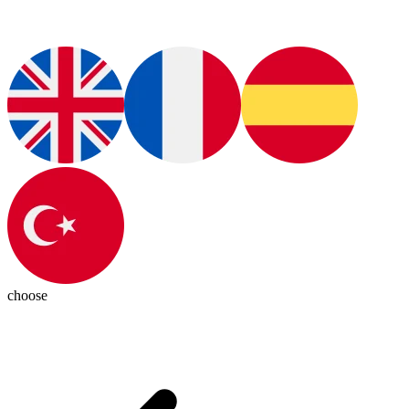
choose