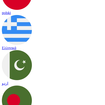
polski
Ελληνικά
اردو