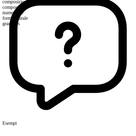
composizione morfologica
composto
numerabile
forma plurale
grandpas
Esempi