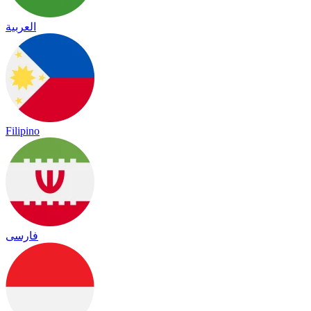
العربية
Filipino
فارسی