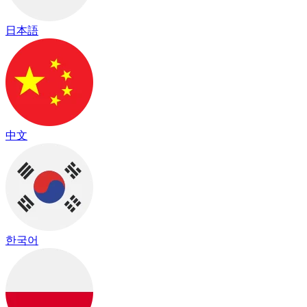
日本語
中文
한국어