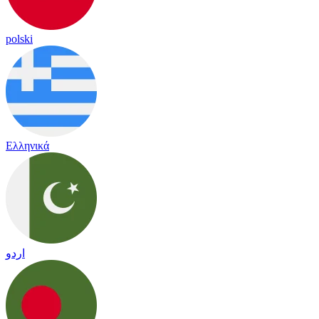
polski
Ελληνικά
اردو