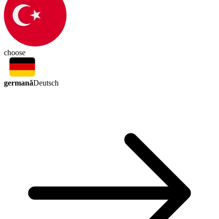
choose
germană
Deutsch