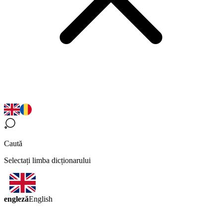
Caută
Selectați limba dicționarului
engleză
English