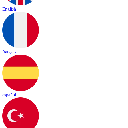
English
français
español