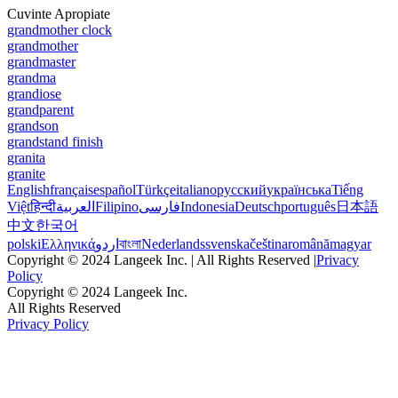
Cuvinte Apropiate
grandmother clock
grandmother
grandmaster
grandma
grandiose
grandparent
grandson
grandstand finish
granita
granite
English
français
español
Türkçe
italiano
русский
українська
Tiếng
Việt
हिन्दी
العربية
Filipino
فارسی
Indonesia
Deutsch
português
日本語
中文
한국어
polski
Ελληνικά
اردو
বাংলা
Nederlands
svenska
čeština
română
magyar
Copyright © 2024 Langeek Inc. | All Rights Reserved |
Privacy
Policy
Copyright © 2024 Langeek Inc.
All Rights Reserved
Privacy Policy