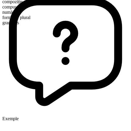
compoziție morfologică
compus
numărabil
formă de plural
grandpas
Exemple