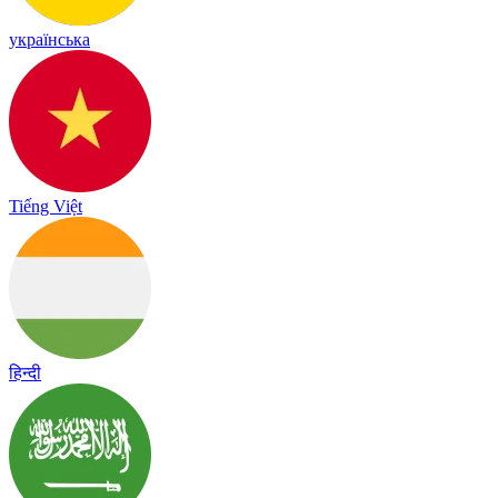
українська
Tiếng Việt
हिन्दी