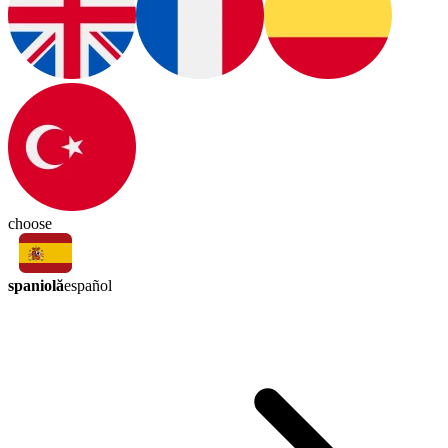
choose
spaniolă
español