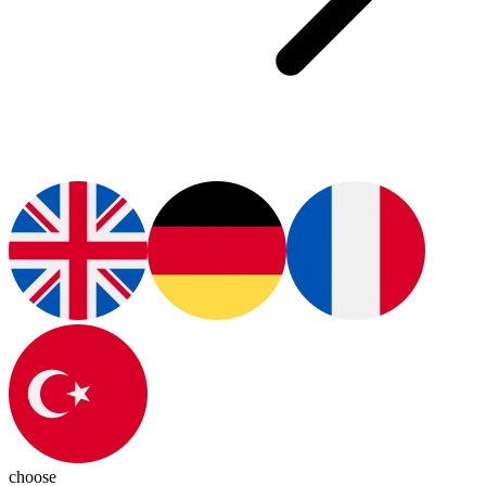
choose