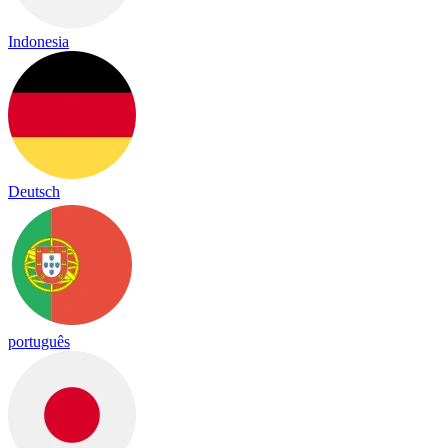
Indonesia
Deutsch
português