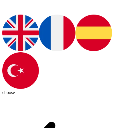
choose