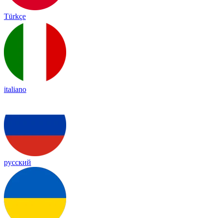
Türkçe
italiano
русский