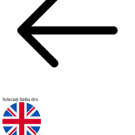
Selectați limba dvs