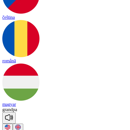
čeština
română
magyar
grand
pa