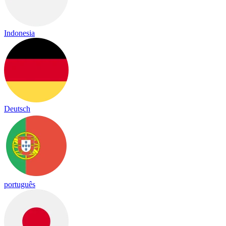
Indonesia
Deutsch
português