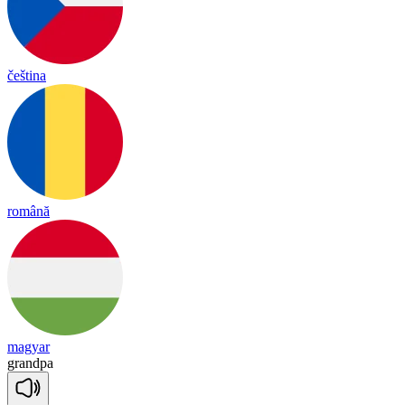
čeština
română
magyar
grand
pa