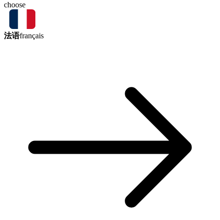
choose
法语
français