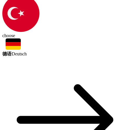
choose
德语
Deutsch