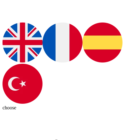
choose