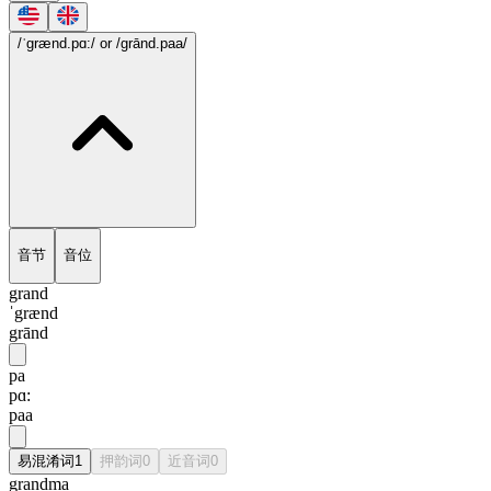
/ˈgrænd.pɑ:/
or /grānd.paa/
音节
音位
grand
ˈgrænd
grānd
pa
pɑ:
paa
易混淆词
1
押韵词
0
近音词
0
grandma