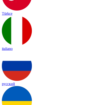
Türkçe
italiano
русский