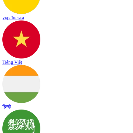
українська
Tiếng Việt
हिन्दी