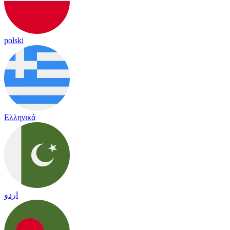
polski
Ελληνικά
اردو