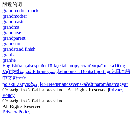
附近的词
grandmother clock
grandmother
grandmaster
grandma
grandiose
grandparent
grandson
grandstand finish
granita
granite
English
français
español
Türkçe
italiano
русский
українська
Tiếng
Việt
हिन्दी
العربية
Filipino
فارسی
Indonesia
Deutsch
português
日本語
中文
한국어
polski
Ελληνικά
اردو
বাংলা
Nederlands
svenska
čeština
română
magyar
Copyright © 2024 Langeek Inc. | All Rights Reserved |
Privacy
Policy
Copyright © 2024 Langeek Inc.
All Rights Reserved
Privacy Policy