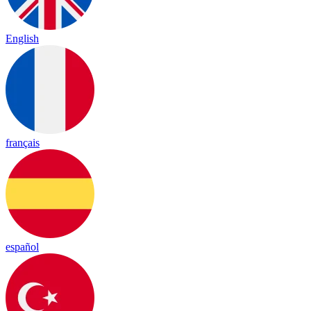
English
français
español