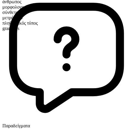
άνθρωπος
μορφολογική σύνθεση
σύνθετο
μετρήσιμο
πληθυντικός τύπος
grandpas
Παραδείγματα