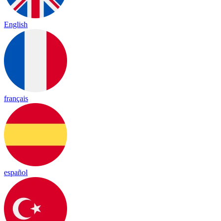
English
français
español