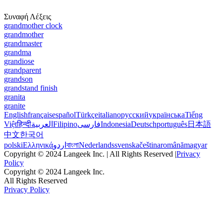
Συναφή Λέξεις
grandmother clock
grandmother
grandmaster
grandma
grandiose
grandparent
grandson
grandstand finish
granita
granite
English
français
español
Türkçe
italiano
русский
українська
Tiếng
Việt
हिन्दी
العربية
Filipino
فارسی
Indonesia
Deutsch
português
日本語
中文
한국어
polski
Ελληνικά
اردو
বাংলা
Nederlands
svenska
čeština
română
magyar
Copyright © 2024 Langeek Inc. | All Rights Reserved |
Privacy
Policy
Copyright © 2024 Langeek Inc.
All Rights Reserved
Privacy Policy