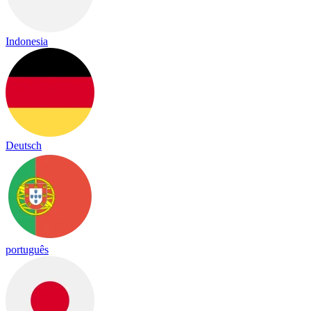
Indonesia
Deutsch
português