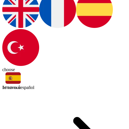
choose
Ισπανικά
español