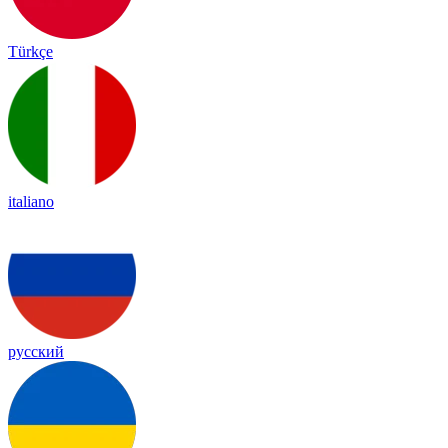
Türkçe
italiano
русский