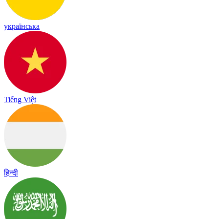
українська
Tiếng Việt
हिन्दी