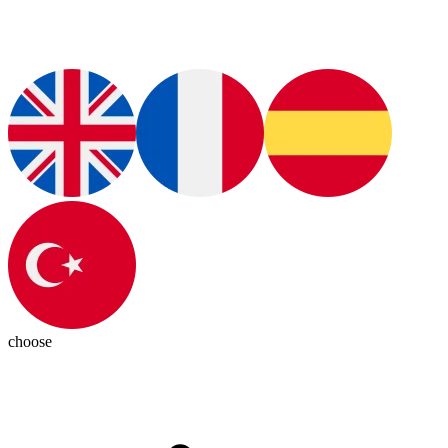
choose