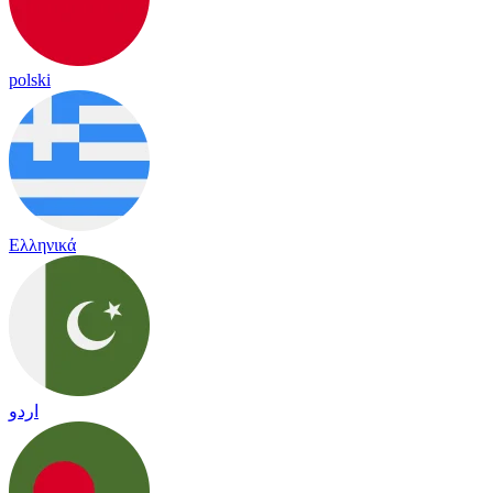
polski
Ελληνικά
اردو