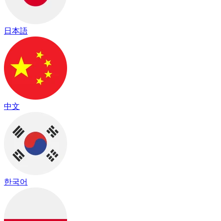
日本語
中文
한국어