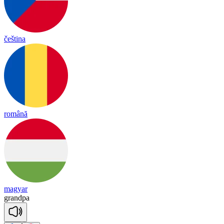
čeština
română
magyar
grand
pa