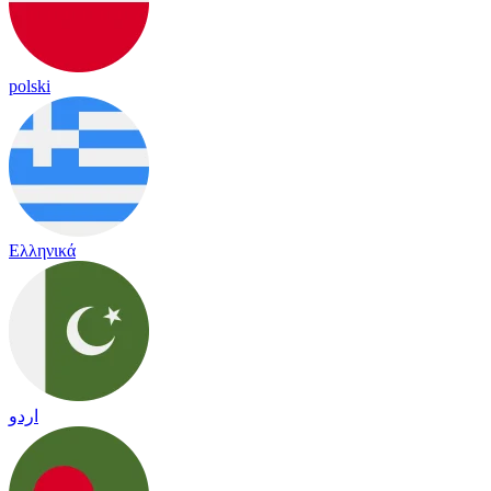
polski
Ελληνικά
اردو