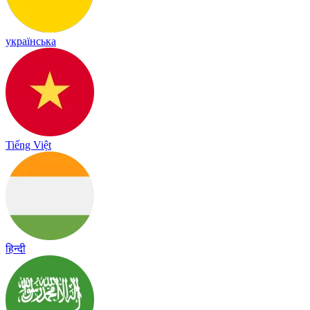
українська
Tiếng Việt
हिन्दी