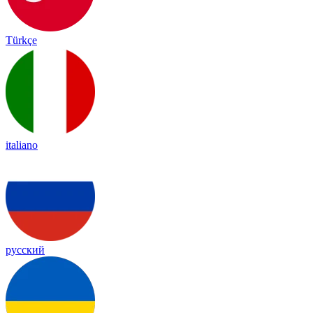
Türkçe
italiano
русский