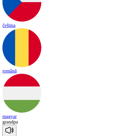
čeština
română
magyar
grand
pa