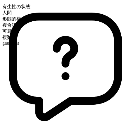
有生性の状態
人間
形態的構成
複合語
可算
複数形
grandpas