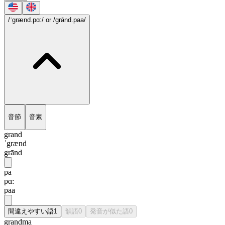
/ˈgrænd.pɑ:/
or /grānd.paa/
音節
音素
grand
ˈgrænd
grānd
pa
pɑ:
paa
間違えやすい語
1
韻語
0
発音が似た語
0
grandma