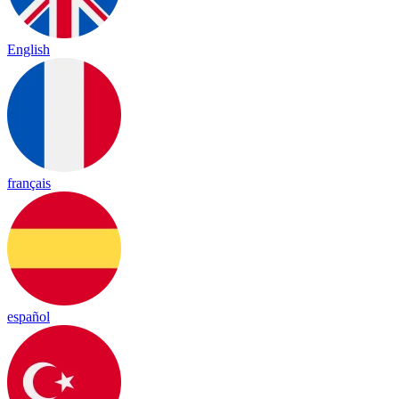
English
français
español