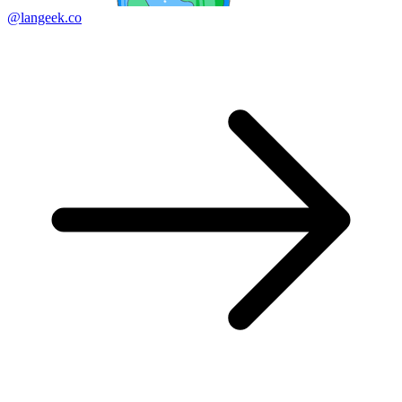
@langeek.co