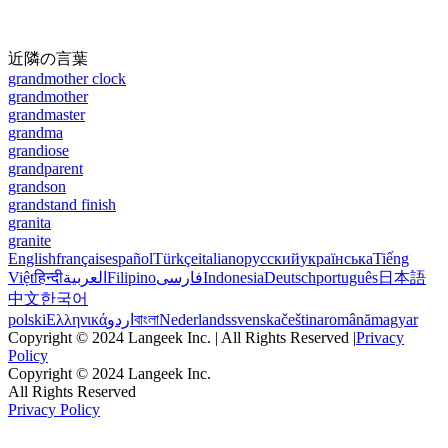
近隣の言葉
grandmother clock
grandmother
grandmaster
grandma
grandiose
grandparent
grandson
grandstand finish
granita
granite
English
français
español
Türkçe
italiano
русский
українська
Tiếng
Việt
हिन्दी
العربية
Filipino
فارسی
Indonesia
Deutsch
português
日本語
中文
한국어
polski
Ελληνικά
اردو
বাংলা
Nederlands
svenska
čeština
română
magyar
Copyright © 2024 Langeek Inc. | All Rights Reserved |
Privacy
Policy
Copyright © 2024 Langeek Inc.
All Rights Reserved
Privacy Policy