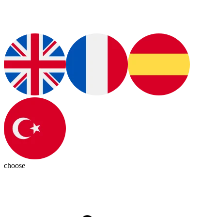
choose