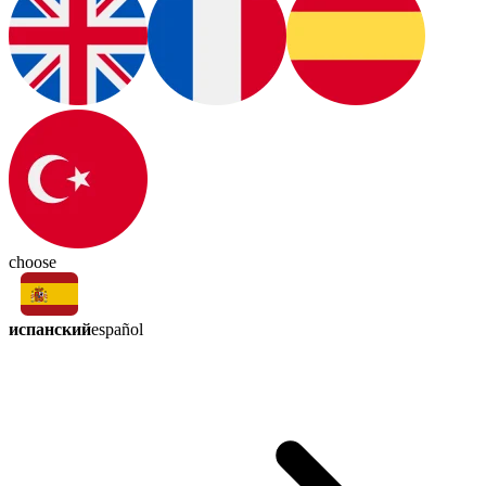
choose
испанский
español