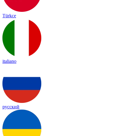
Türkçe
italiano
русский