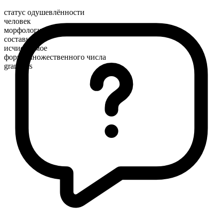
статус одушевлённости
человек
морфологический состав
составное
исчисляемое
форма множественного числа
grandpas