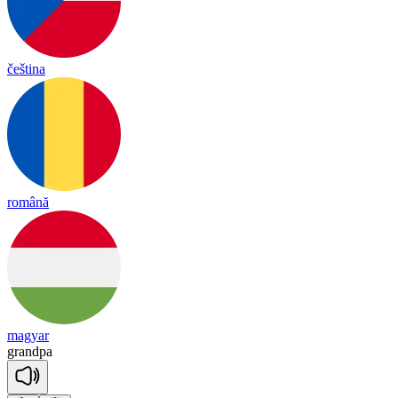
čeština
română
magyar
grand
pa