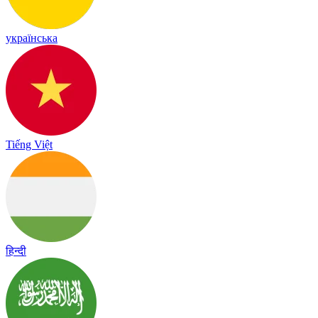
українська
Tiếng Việt
हिन्दी