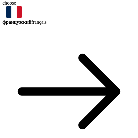
choose
французский
français