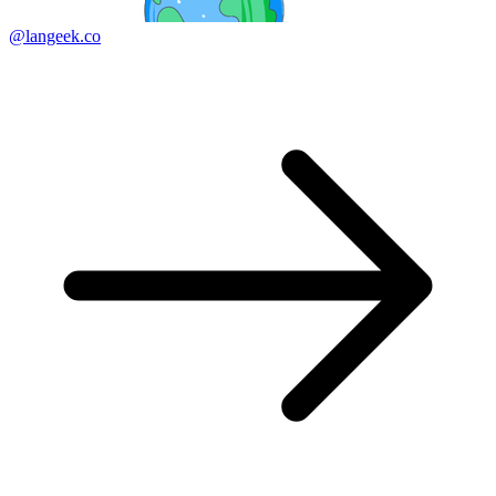
@langeek.co