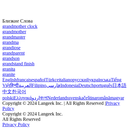
Близкие Слова
grandmother clock
grandmother
grandmaster
grandma
grandiose
grandparent
grandson
grandstand finish
granita
granite
English
français
español
Türkçe
italiano
русский
українська
Tiếng
Việt
हिन्दी
العربية
Filipino
فارسی
Indonesia
Deutsch
português
日本語
中文
한국어
polski
Ελληνικά
اردو
বাংলা
Nederlands
svenska
čeština
română
magyar
Copyright © 2024 Langeek Inc. | All Rights Reserved |
Privacy
Policy
Copyright © 2024 Langeek Inc.
All Rights Reserved
Privacy Policy