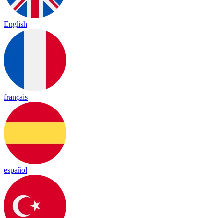
English
français
español