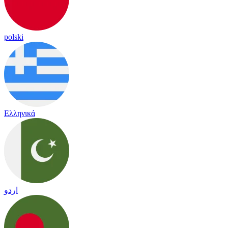
polski
Ελληνικά
اردو