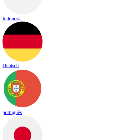
Indonesia
Deutsch
português