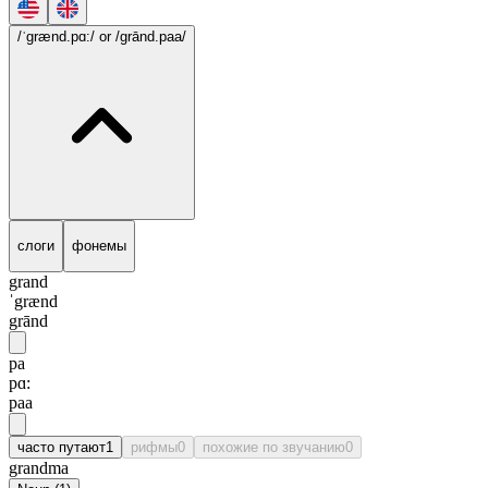
/ˈgrænd.pɑ:/
or /grānd.paa/
слоги
фонемы
grand
ˈgrænd
grānd
pa
pɑ:
paa
часто путают
1
рифмы
0
похожие по звучанию
0
grandma