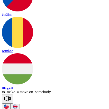
čeština
română
magyar
to
make
a
move
on
somebody