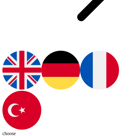
choose