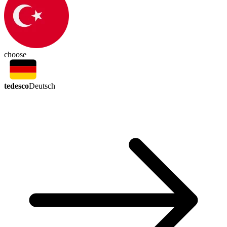
choose
tedesco
Deutsch