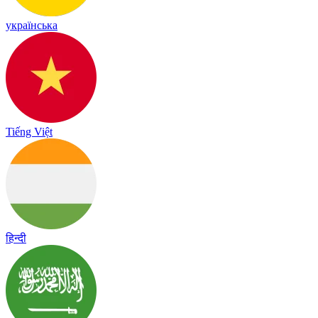
українська
Tiếng Việt
हिन्दी