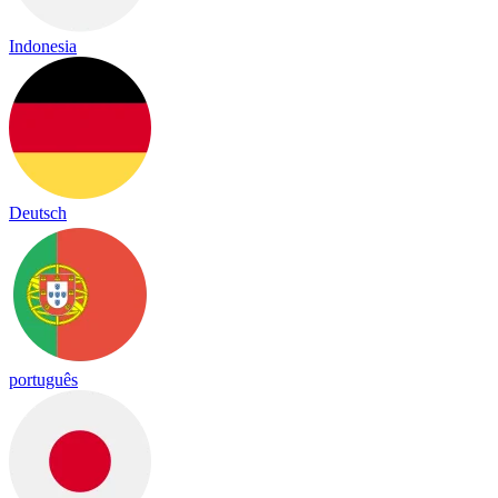
Indonesia
Deutsch
português