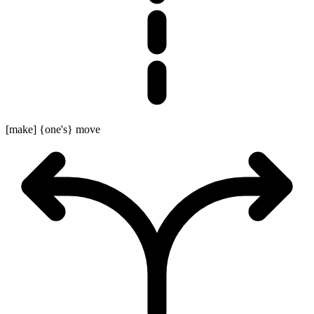
[make] {one's} move