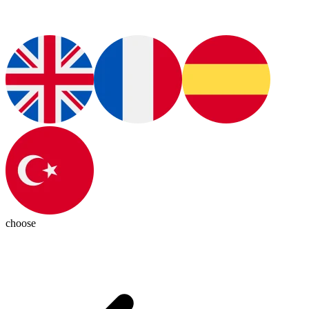
choose