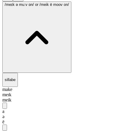
/meɪk ə mu:v ɒn/
or /meik ē moov on/
sillabe
make
meɪk
meik
a
ə
ē