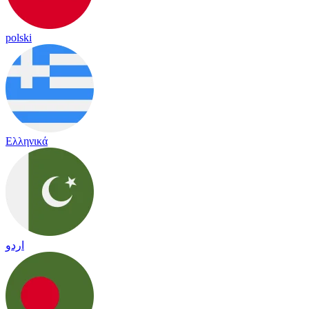
polski
Ελληνικά
اردو