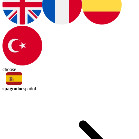
choose
spagnolo
español