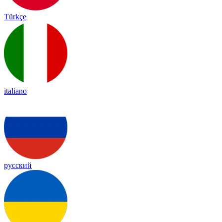
Türkçe
italiano
русский