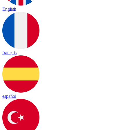
English
français
español