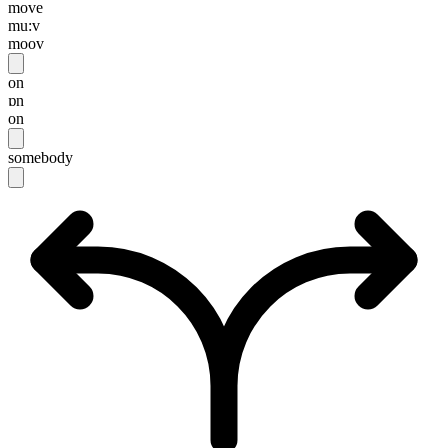
move
mu:v
moov
on
ɒn
on
somebody