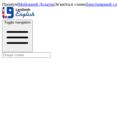
Преміум
|
Мобільний Додаток
|
Зв'яжіться з нами
|
Ілюстрований с
Toggle navigation