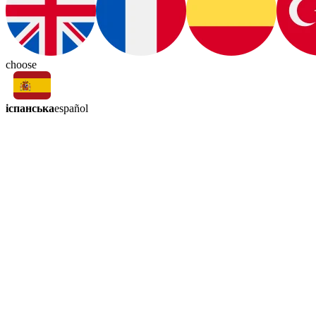
choose
іспанська
español