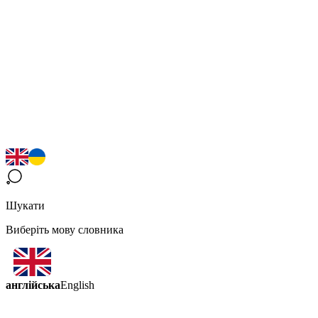
Шукати
Виберіть мову словника
англійська
English