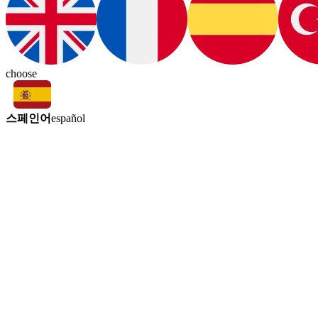
choose
스페인어
español