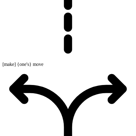
[make] {one's} move