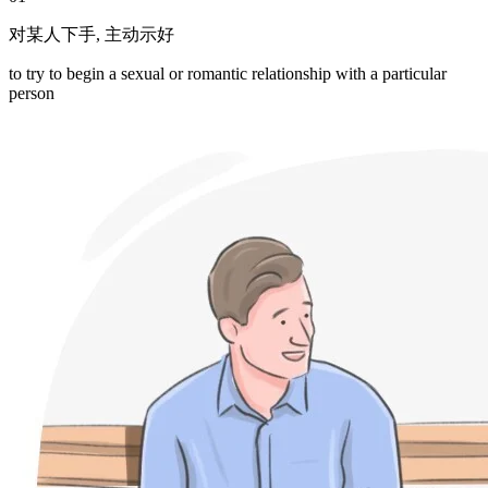
对某人下手
,
主动示好
to try to begin a sexual or romantic relationship with a particular
person