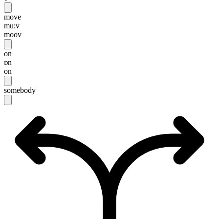
move
mu:v
moov
on
ɒn
on
somebody