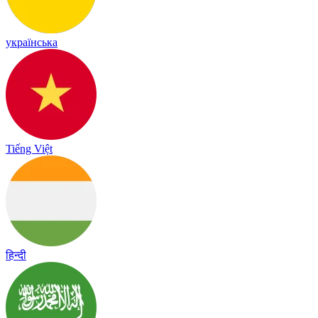
українська
Tiếng Việt
हिन्दी