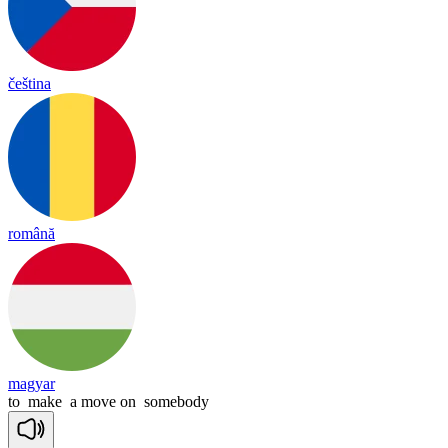
čeština
română
magyar
to
make
a
move
on
somebody