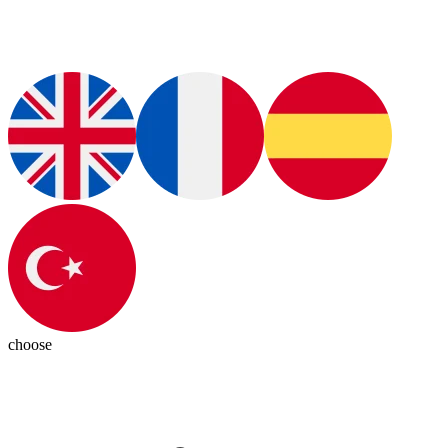
choose