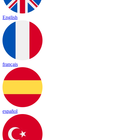
English
français
español