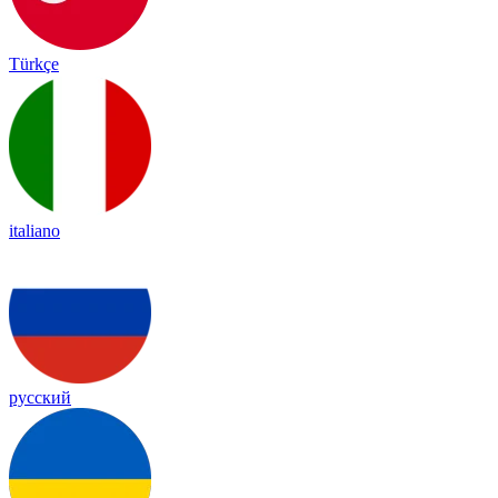
Türkçe
italiano
русский