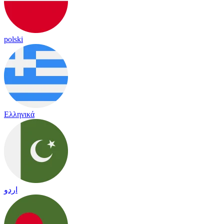
polski
Ελληνικά
اردو