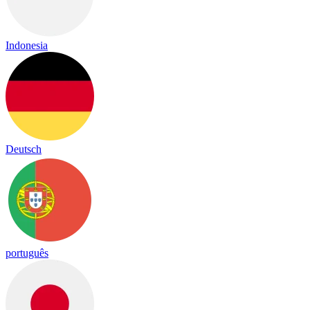
Indonesia
Deutsch
português