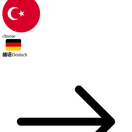
choose
德语
Deutsch