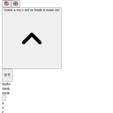
/meɪk ə mu:v ɒn/
or /meik ē moov on/
音节
make
meɪk
meik
a
ə
ē