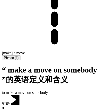
[make] a move
Phrase
(
1
)
“ make a move on somebody
”的英语定义和含义
to make a move on somebody
短语
01