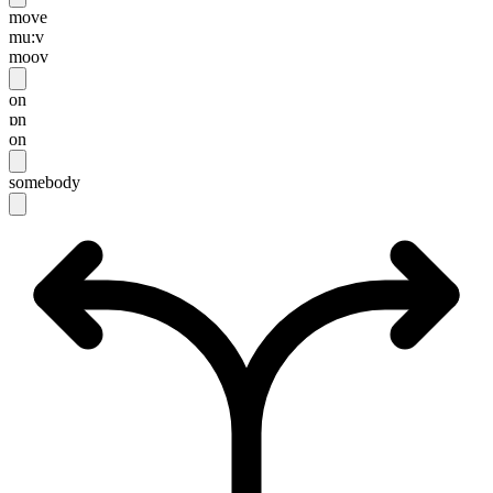
move
mu:v
moov
on
ɒn
on
somebody