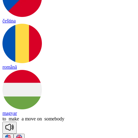
čeština
română
magyar
to
make
a
move
on
somebody