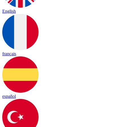
English
français
español