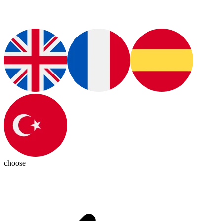
choose