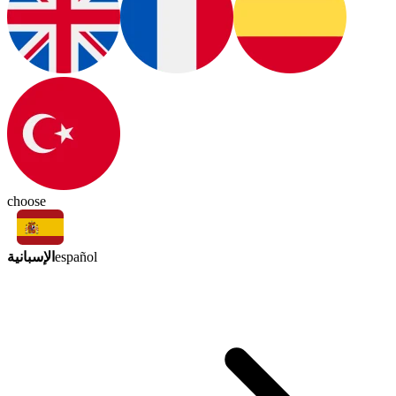
choose
الإسبانية
español