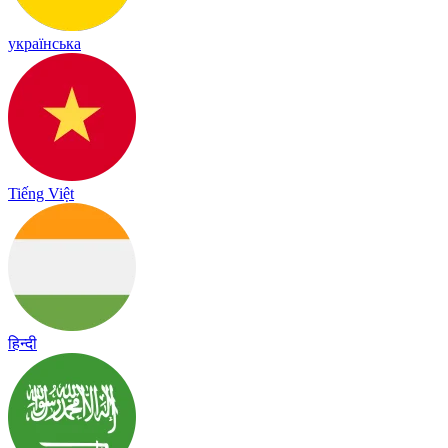
українська
Tiếng Việt
हिन्दी