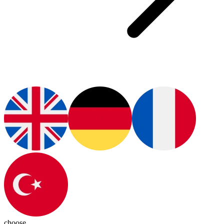
choose