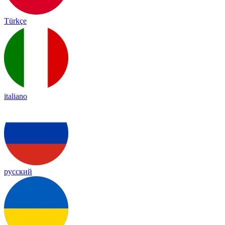
Türkçe
italiano
русский