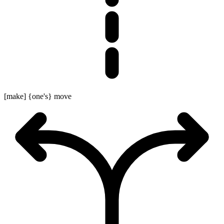
[make] {one's} move