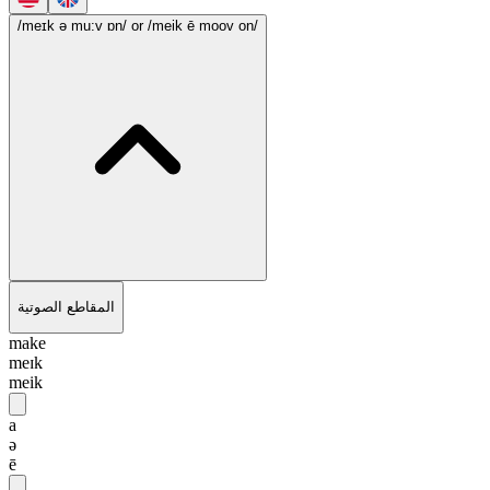
/meɪk ə mu:v ɒn/
or /meik ē moov on/
المقاطع الصوتية
make
meɪk
meik
a
ə
ē