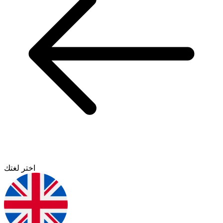
اختر لغتك