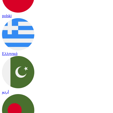
polski
Ελληνικά
اردو