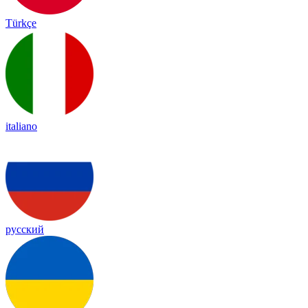
Türkçe
italiano
русский