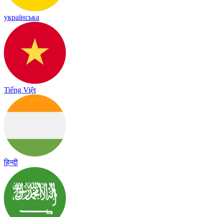
українська
Tiếng Việt
हिन्दी