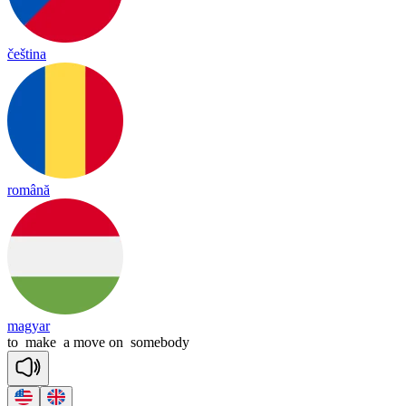
čeština
română
magyar
to
make
a
move
on
somebody