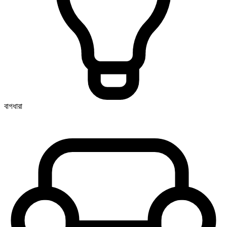
বাগধারা