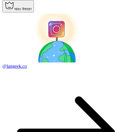
আরও উদাহরণ
@langeek.co