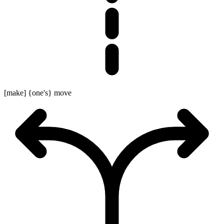
[make] {one's} move