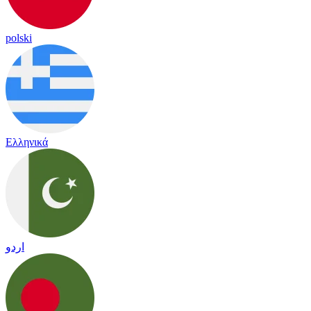
polski
Ελληνικά
اردو