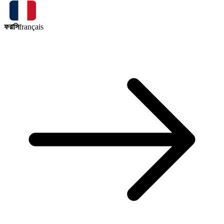
ফরাসি
français