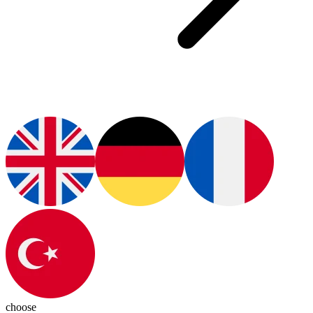
choose