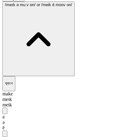
/meɪk ə mu:v ɒn/
or /meik ē moov on/
শব্দাংশ
make
meɪk
meik
a
ə
ē