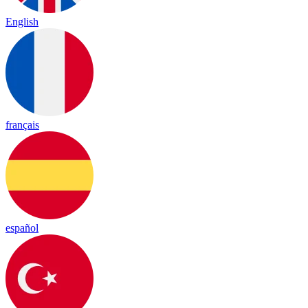
English
français
español