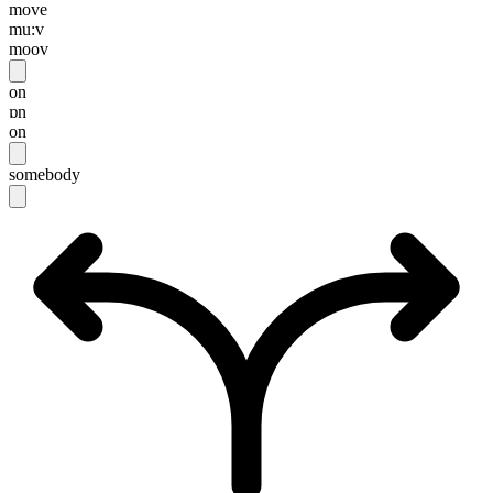
move
mu:v
moov
on
ɒn
on
somebody