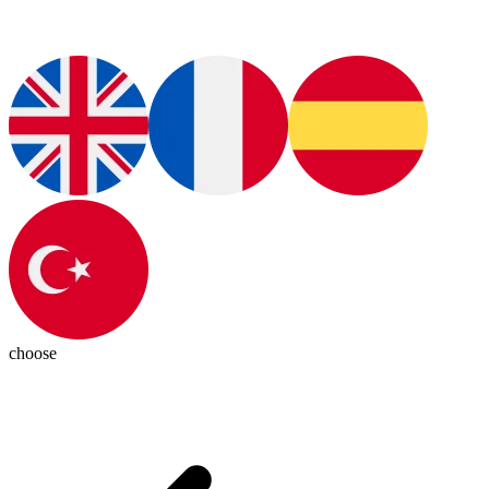
choose