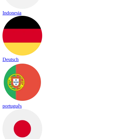
Indonesia
Deutsch
português