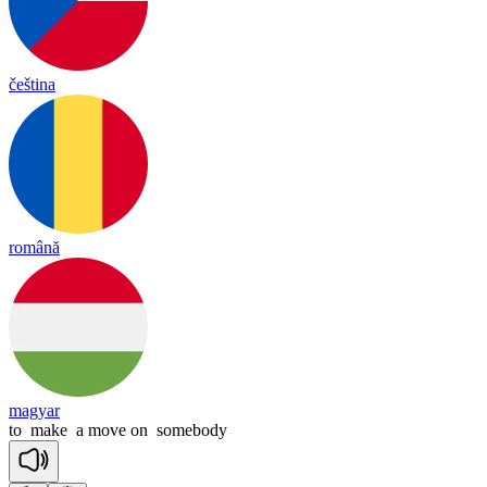
čeština
română
magyar
to
make
a
move
on
somebody