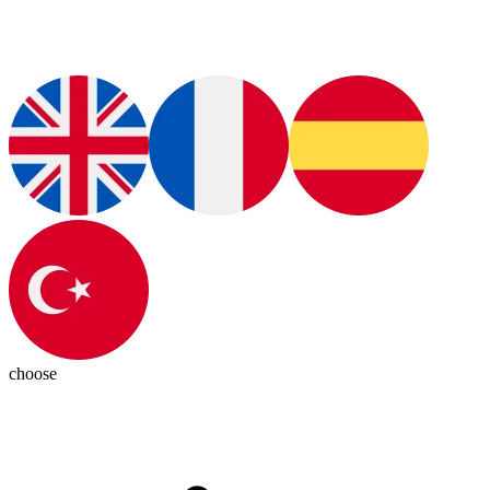
choose