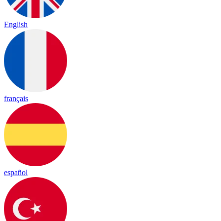
English
français
español