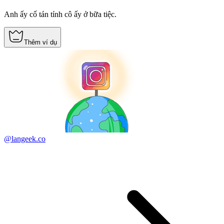
Anh ấy cố tán tỉnh cô ấy ở bữa tiệc.
Thêm ví dụ
@langeek.co