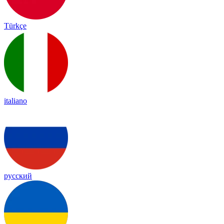
Türkçe
italiano
русский