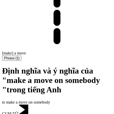
[make] a move
Phrase
(
1
)
Định nghĩa và ý nghĩa của
"make a move on somebody
"trong tiếng Anh
to make a move on somebody
CỤM TỪ