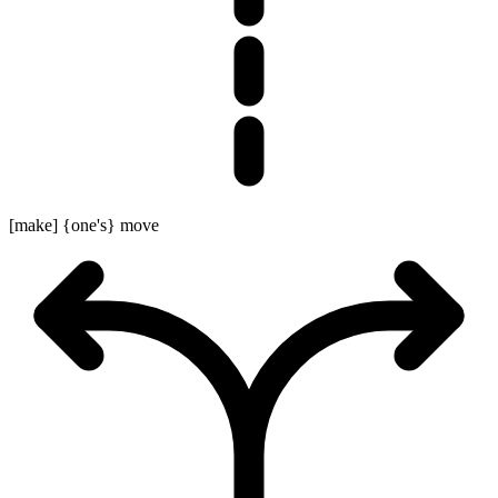
[make] {one's} move