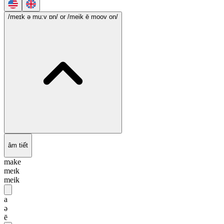
/meɪk ə mu:v ɒn/
or /meik ē moov on/
âm tiết
make
meɪk
meik
a
ə
ē