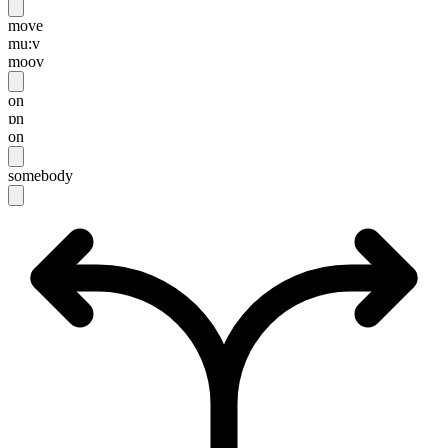
move
mu:v
moov
on
ɒn
on
somebody