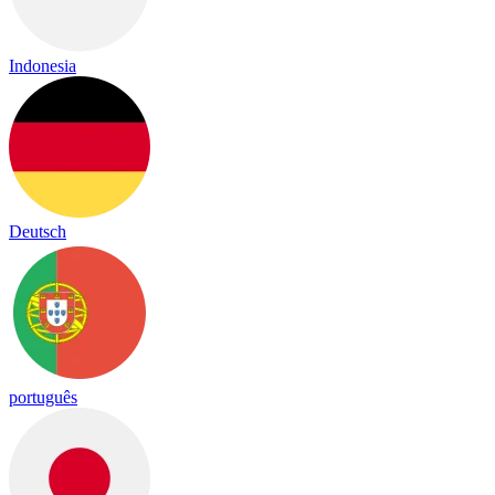
Indonesia
Deutsch
português