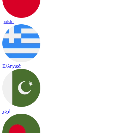
polski
Ελληνικά
اردو