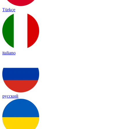
Türkçe
italiano
русский