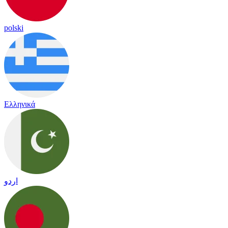
polski
Ελληνικά
اردو