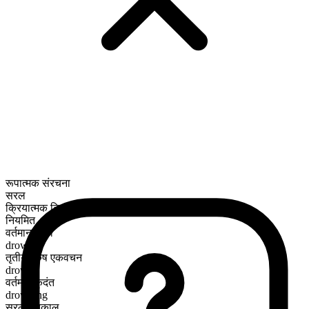
रूपात्मक संरचना
सरल
क्रियात्मक क्रिया
नियमित
वर्तमान काल
drown
तृतीय पुरुष एकवचन
drowns
वर्तमान कृदंत
drowning
सरल भूतकाल