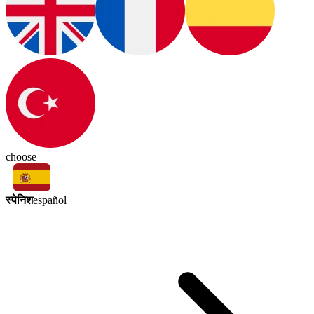
choose
स्पेनिश
español