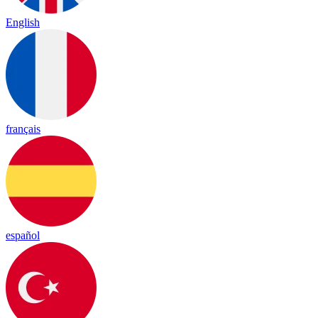
English
français
español