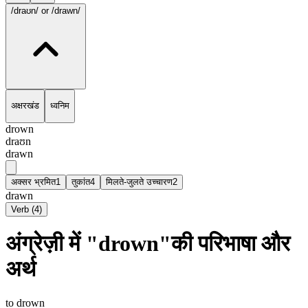
/draʊn/
or /drawn/
अक्षरखंड
ध्वनिम
drown
draʊn
drawn
अक्सर भ्रमित
1
तुकांत
4
मिलते-जुलते उच्चारण
2
drawn
Verb
(
4
)
अंग्रेज़ी में "drown"की परिभाषा और
अर्थ
to drown