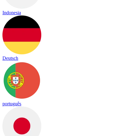
Indonesia
Deutsch
português