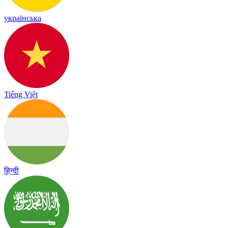
українська
Tiếng Việt
हिन्दी