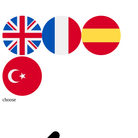
choose