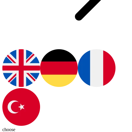
choose