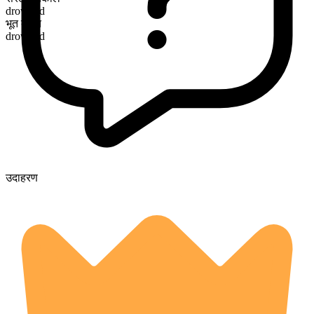
drowned
भूत कृदंत
drowned
उदाहरण