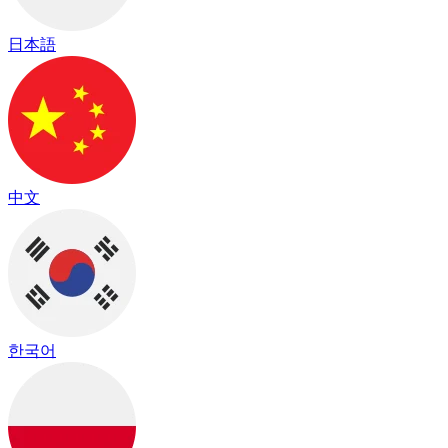
日本語
中文
한국어