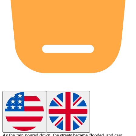
As the rain poured down, the streets became flooded, and cars