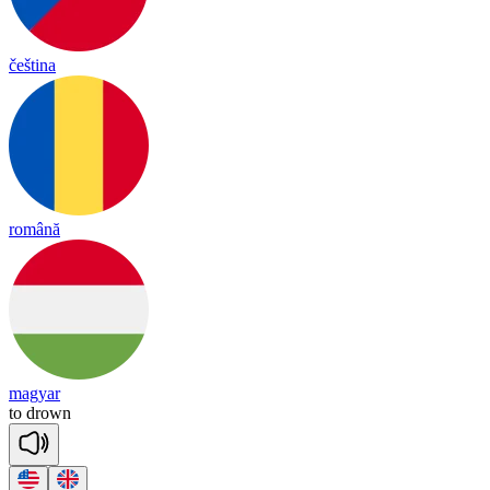
čeština
română
magyar
to
drown