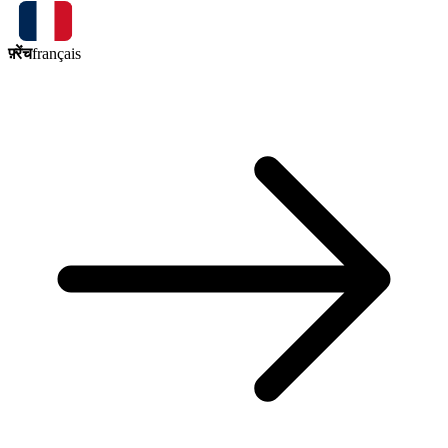
फ़्रेंच
français