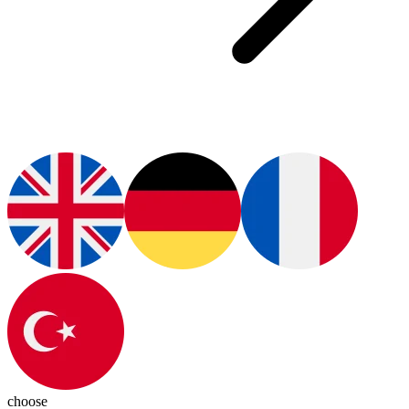
choose