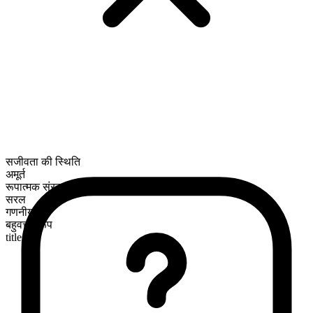
सजीवता की स्थिति
अमूर्त
रूपात्मक संरचना
सरल
गणनीय
बहुवचन रूप
titles