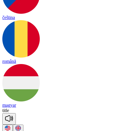
čeština
română
magyar
title