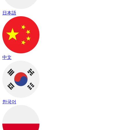
日本語
中文
한국어