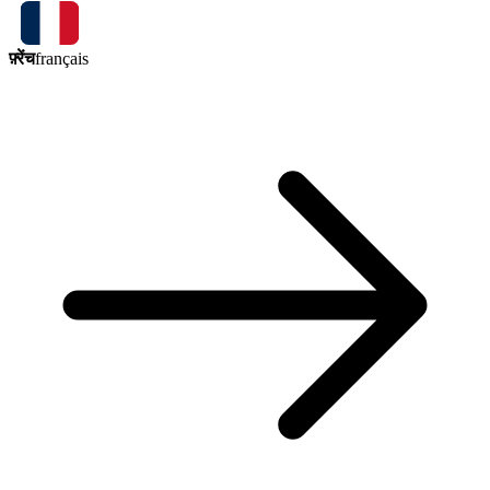
फ़्रेंच
français