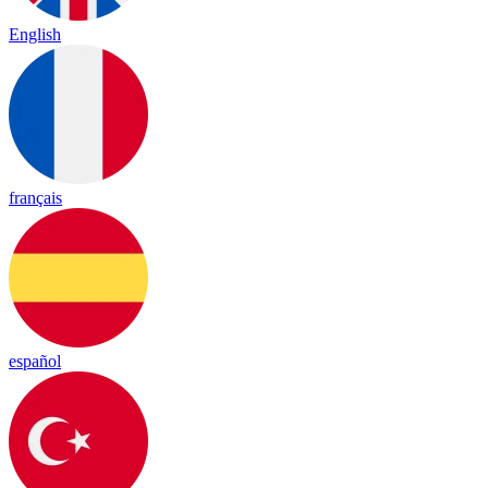
English
français
español