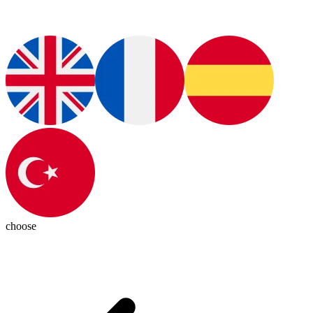
choose