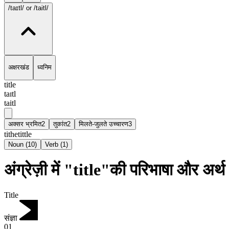
/taɪtl/
or /taitl/
अक्षरखंड
ध्वनिम
title
taɪtl
taitl
अक्सर भ्रमित
2
तुकांत
2
मिलते-जुलते उच्चारण
3
tithe
tittle
Noun
(
10
)
Verb
(
1
)
अंग्रेज़ी में "title"की परिभाषा और अर्थ
Title
संज्ञा
01