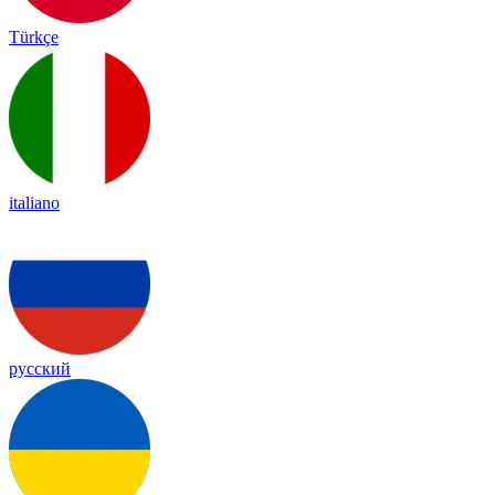
Türkçe
italiano
русский