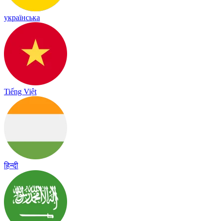
українська
Tiếng Việt
हिन्दी