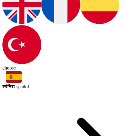
choose
स्पेनिश
español