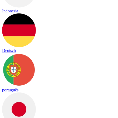
Indonesia
Deutsch
português