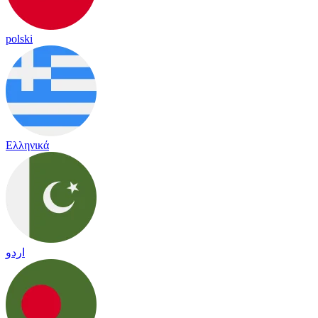
polski
Ελληνικά
اردو