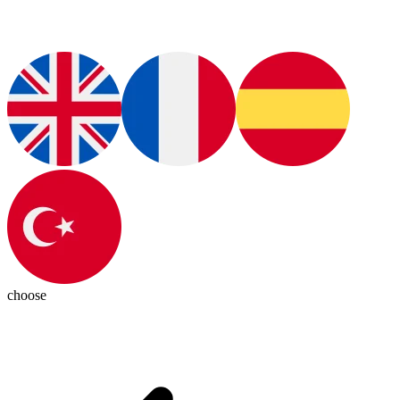
choose