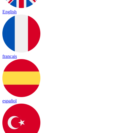
English
français
español