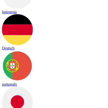
Indonesia
Deutsch
português