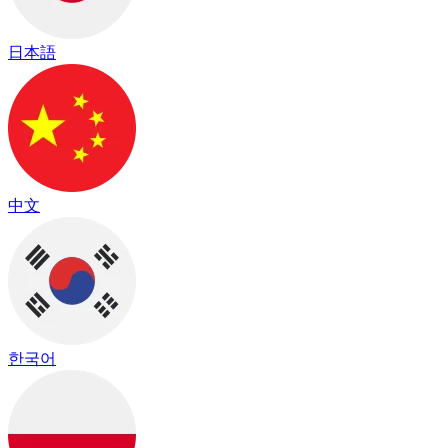
日本語
中文
한국어