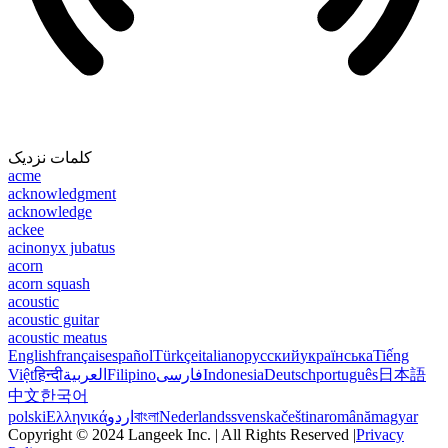
کلمات نزدیک
acme
acknowledgment
acknowledge
ackee
acinonyx jubatus
acorn
acorn squash
acoustic
acoustic guitar
acoustic meatus
English
français
español
Türkçe
italiano
русский
українська
Tiếng
Việt
हिन्दी
العربية
Filipino
فارسی
Indonesia
Deutsch
português
日本語
中文
한국어
polski
Ελληνικά
اردو
বাংলা
Nederlands
svenska
čeština
română
magyar
Copyright © 2024 Langeek Inc. | All Rights Reserved |
Privacy