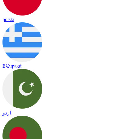
polski
Ελληνικά
اردو