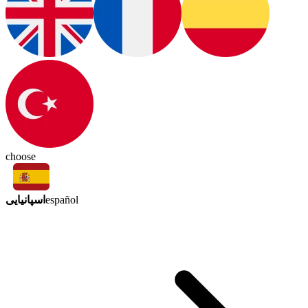
choose
اسپانیایی
español