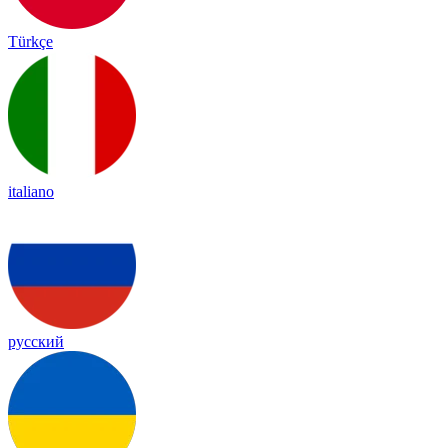
Türkçe
italiano
русский