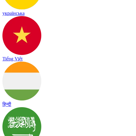
українська
Tiếng Việt
हिन्दी