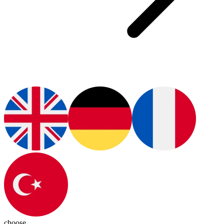
choose