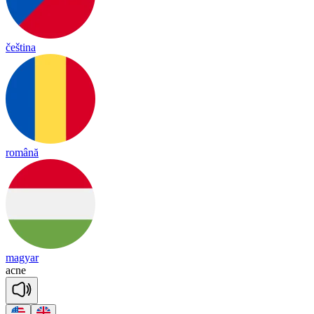
čeština
română
magyar
ac
ne