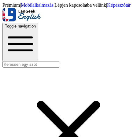
Prémium
|
Mobilalkalmazás
|
Lépjen kapcsolatba velünk
|
Képesszótár
Toggle navigation