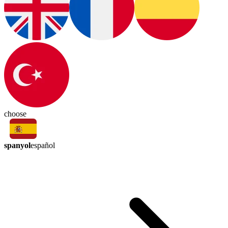
choose
spanyol
español