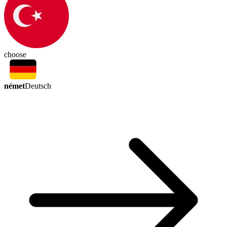
choose
német
Deutsch