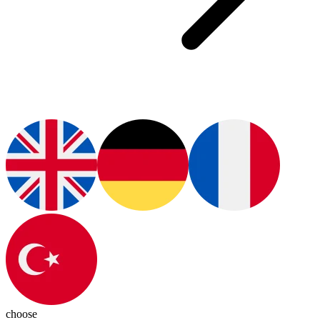
choose