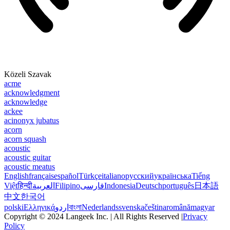
Közeli Szavak
acme
acknowledgment
acknowledge
ackee
acinonyx jubatus
acorn
acorn squash
acoustic
acoustic guitar
acoustic meatus
English
français
español
Türkçe
italiano
русский
українська
Tiếng
Việt
हिन्दी
العربية
Filipino
فارسی
Indonesia
Deutsch
português
日本語
中文
한국어
polski
Ελληνικά
اردو
বাংলা
Nederlands
svenska
čeština
română
magyar
Copyright © 2024 Langeek Inc. | All Rights Reserved |
Privacy
Policy