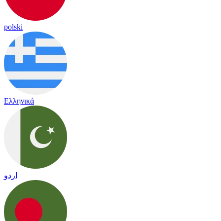
polski
Ελληνικά
اردو