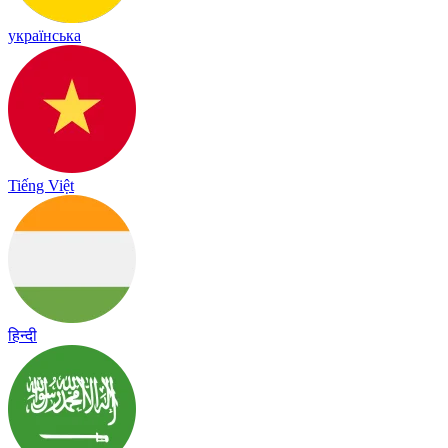
українська
Tiếng Việt
हिन्दी