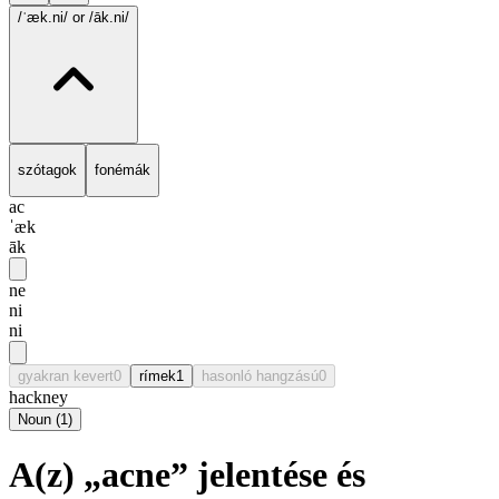
/ˈæk.ni/
or /āk.ni/
szótagok
fonémák
ac
ˈæk
āk
ne
ni
ni
gyakran kevert
0
rímek
1
hasonló hangzású
0
hackney
Noun
(
1
)
A(z) „acne” jelentése és