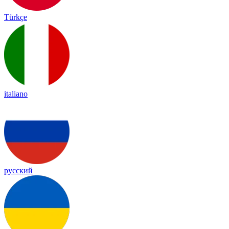
Türkçe
italiano
русский