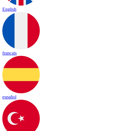
English
français
español