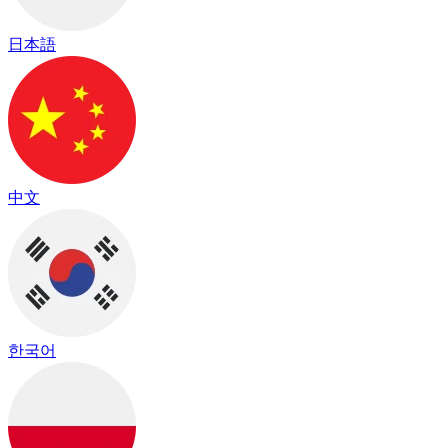
日本語
中文
한국어