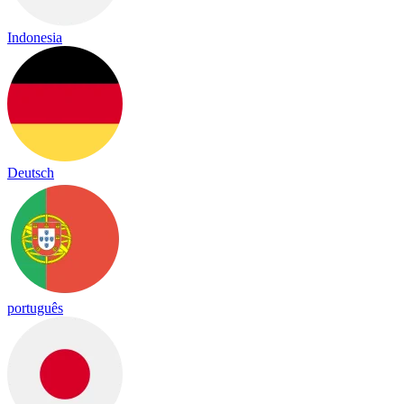
Indonesia
Deutsch
português