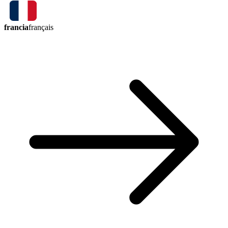
francia
français