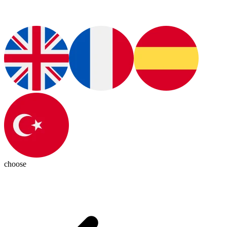
choose