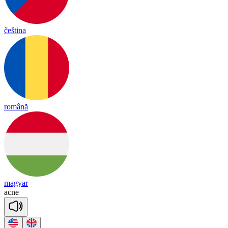
čeština
română
magyar
ac
ne