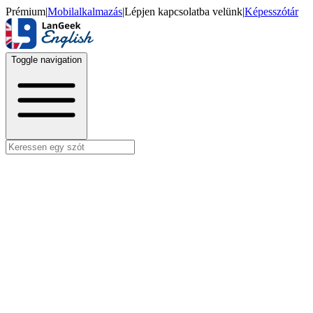
Prémium
|
Mobilalkalmazás
|
Lépjen kapcsolatba velünk
|
Képesszótár
Toggle navigation