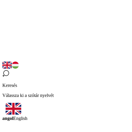
Keresés
Válassza ki a szótár nyelvét
angol
English