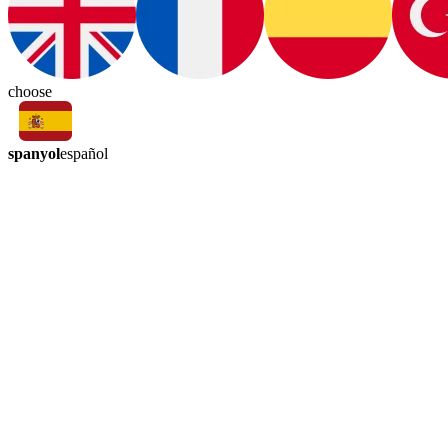
choose
spanyol
español