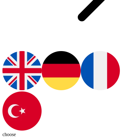
choose