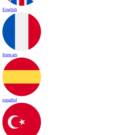
English
français
español