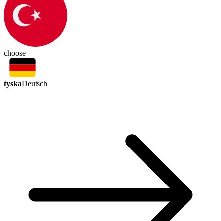
choose
tyska
Deutsch