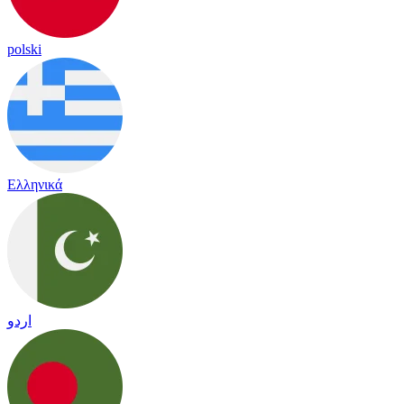
polski
Ελληνικά
اردو