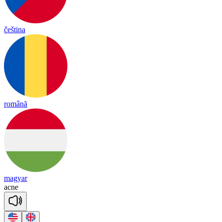
čeština
română
magyar
ac
ne