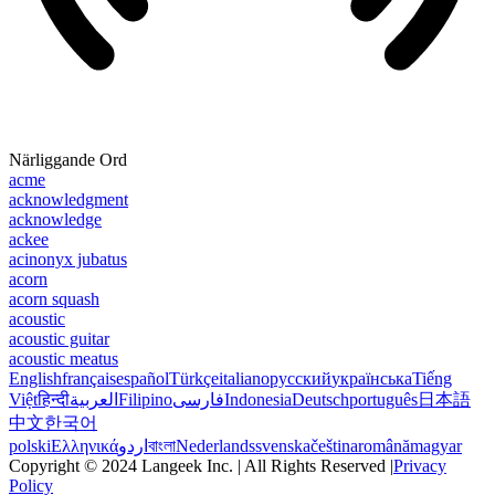
Närliggande Ord
acme
acknowledgment
acknowledge
ackee
acinonyx jubatus
acorn
acorn squash
acoustic
acoustic guitar
acoustic meatus
English
français
español
Türkçe
italiano
русский
українська
Tiếng
Việt
हिन्दी
العربية
Filipino
فارسی
Indonesia
Deutsch
português
日本語
中文
한국어
polski
Ελληνικά
اردو
বাংলা
Nederlands
svenska
čeština
română
magyar
Copyright © 2024 Langeek Inc. | All Rights Reserved |
Privacy
Policy