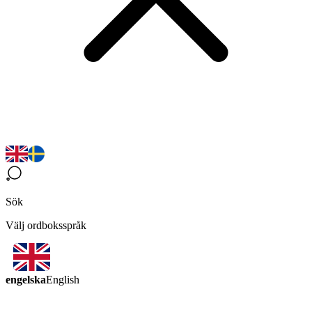
Sök
Välj ordboksspråk
engelska
English