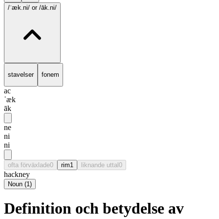
/ˈæk.ni/
or /āk.ni/
stavelser
fonem
ac
ˈæk
āk
ne
ni
ni
ofta förväxlade
0
rim
1
liknande uttal
0
hackney
Noun
(
1
)
Definition och betydelse av