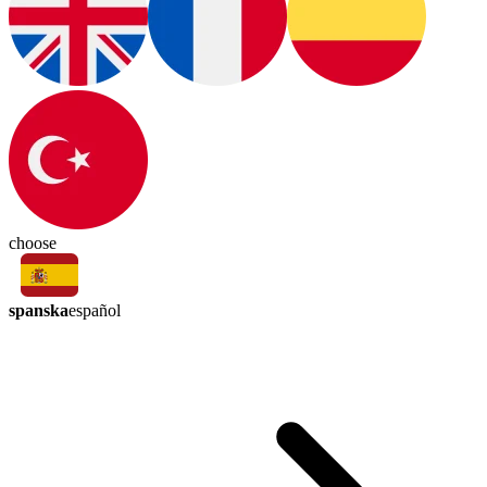
choose
spanska
español