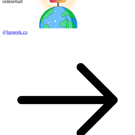
oräknebart
@langeek.co