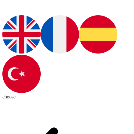
choose