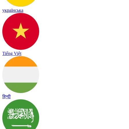
українська
Tiếng Việt
हिन्दी