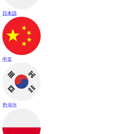
日本語
中文
한국어