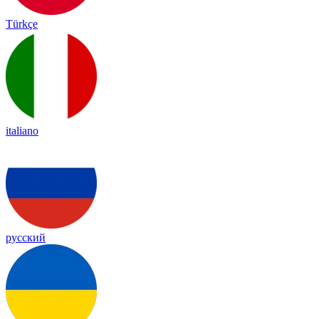
Türkçe
italiano
русский