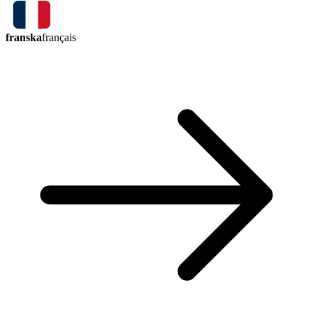
franska
français