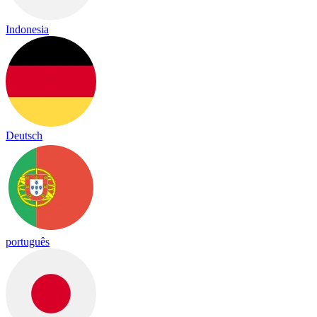
Indonesia
Deutsch
português