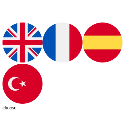
choose