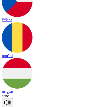
čeština
română
magyar
ac
ne