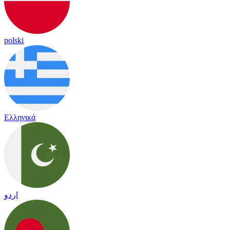
polski
Ελληνικά
اردو