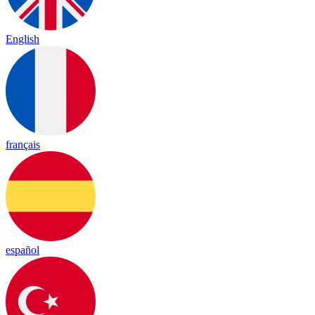
English
français
español