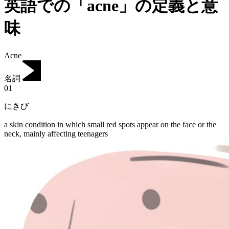
英語での「acne」の定義と意
味
Acne
名詞
01
にきび
a skin condition in which small red spots appear on the face or the
neck, mainly affecting teenagers