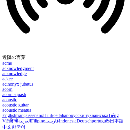
近隣の言葉
acme
acknowledgment
acknowledge
ackee
acinonyx jubatus
acorn
acorn squash
acoustic
acoustic guitar
acoustic meatus
English
français
español
Türkçe
italiano
русский
українська
Tiếng
Việt
हिन्दी
العربية
Filipino
فارسی
Indonesia
Deutsch
português
日本語
中文
한국어