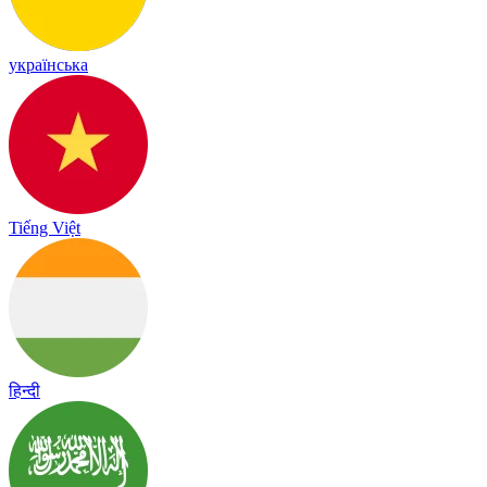
українська
Tiếng Việt
हिन्दी