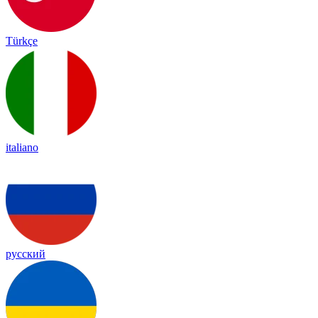
Türkçe
italiano
русский