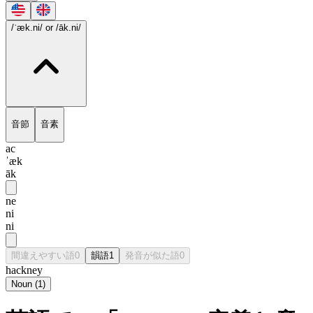
/ˈæk.ni/
or /āk.ni/
音節
音素
ac
ˈæk
āk
ne
ni
ni
間違えやすい語
0
韻語
1
発音が似た語
0
hackney
Noun
(
1
)