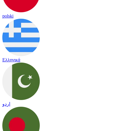
polski
Ελληνικά
اردو