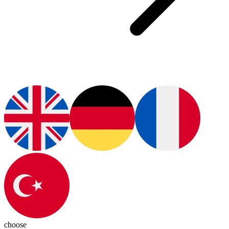
choose