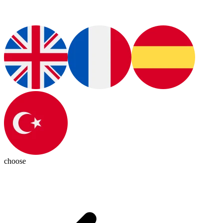
choose