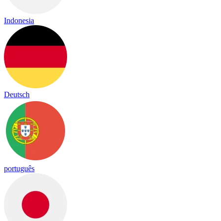
Indonesia
Deutsch
português