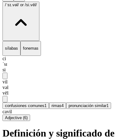
/ˈsɪ.vəl/
or /si.vēl/
sílabas
fonemas
ci
ˈsɪ
si
vil
vəl
vēl
confusiones comunes
1
rimas
4
pronunciación similar
1
cavil
Adjective
(
6
)
Definición y significado de