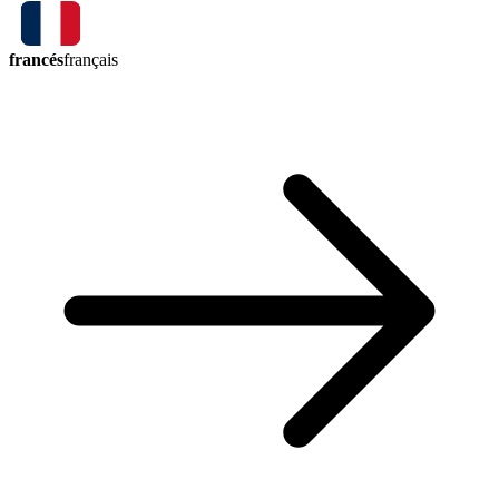
francés
français