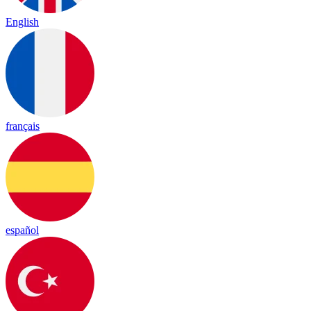
English
français
español