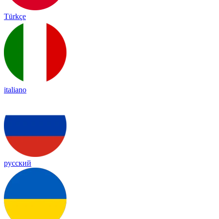
Türkçe
italiano
русский