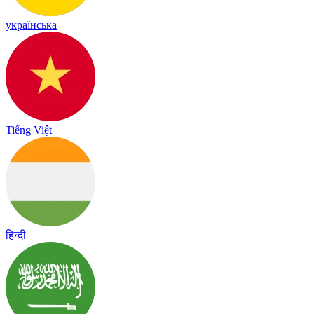
українська
Tiếng Việt
हिन्दी