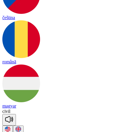
čeština
română
magyar
ci
vil