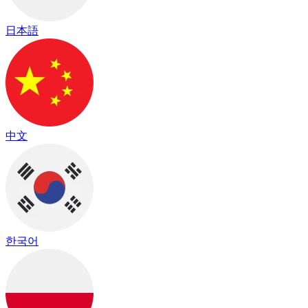
日本語
中文
한국어