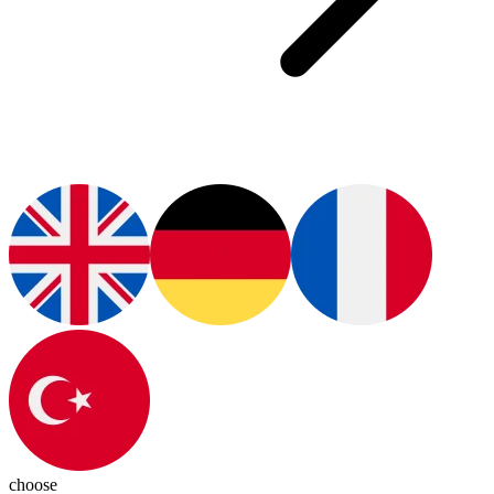
choose