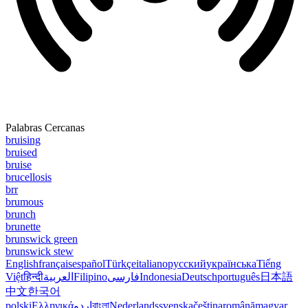
Palabras Cercanas
bruising
bruised
bruise
brucellosis
brr
brumous
brunch
brunette
brunswick green
brunswick stew
English
français
español
Türkçe
italiano
русский
українська
Tiếng
Việt
हिन्दी
العربية
Filipino
فارسی
Indonesia
Deutsch
português
日本語
中文
한국어
polski
Ελληνικά
اردو
বাংলা
Nederlands
svenska
čeština
română
magyar