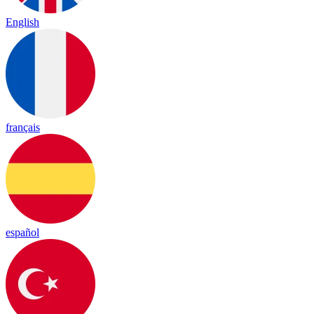
English
français
español