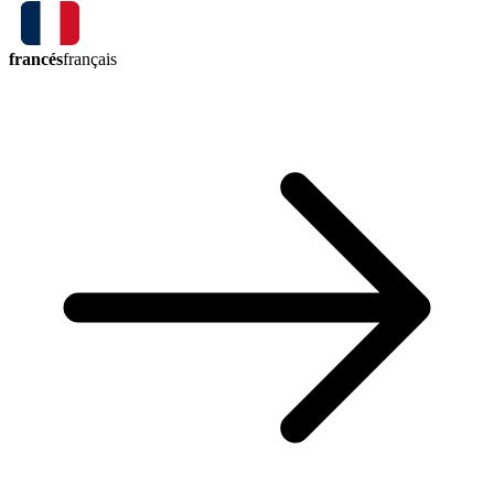
francés
français