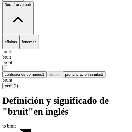
/bru:t/
or /broot/
sílabas
fonemas
bruit
bru:t
broot
confusiones comunes
1
rimas
0
pronunciación similar
2
brunt
Verb
(
1
)
Definición y significado de
"bruit"en inglés
to bruit