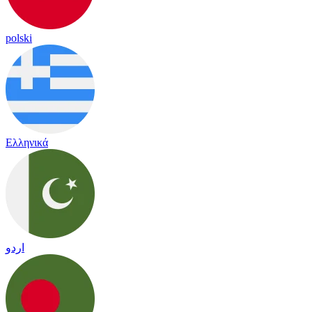
polski
Ελληνικά
اردو