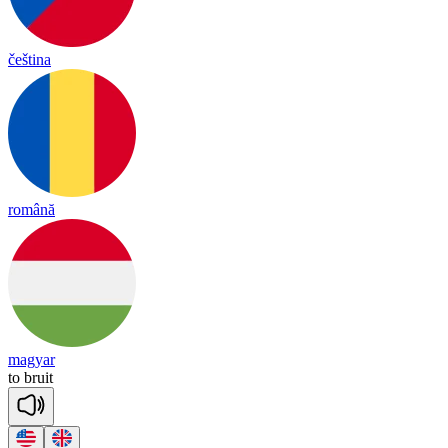
čeština
română
magyar
to
bruit