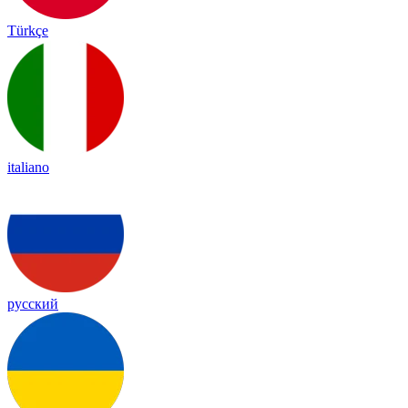
Türkçe
italiano
русский