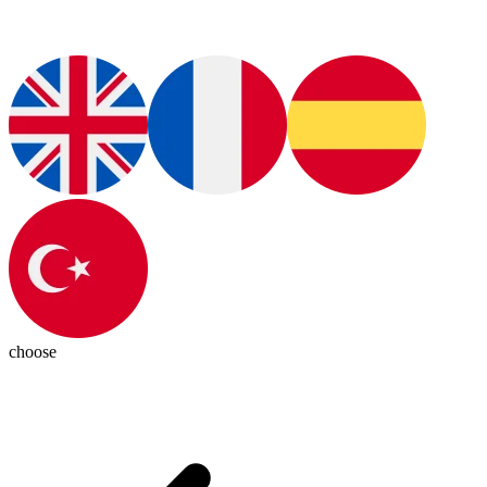
choose