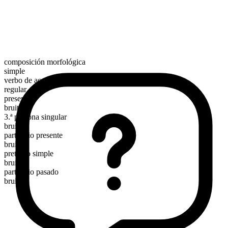
composición morfológica
simple
verbo de acción
regular
presente
bruit
3.ª persona singular
bruits
participio presente
bruiting
pretérito simple
bruited
participio pasado
bruited