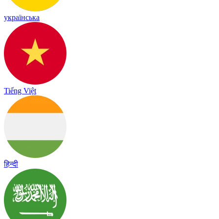
українська
Tiếng Việt
हिन्दी