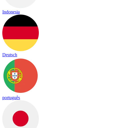
Indonesia
Deutsch
português