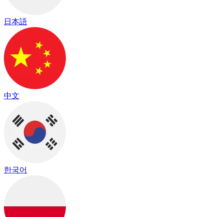
日本語
中文
한국어