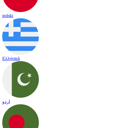
polski
Ελληνικά
اردو