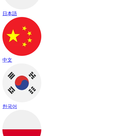
日本語
中文
한국어