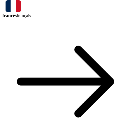
francés
français