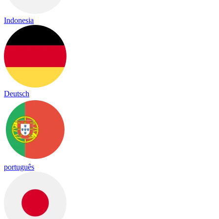
Indonesia
Deutsch
português