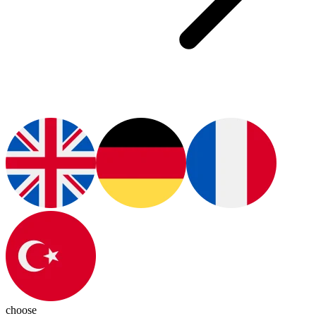
choose