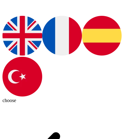
choose