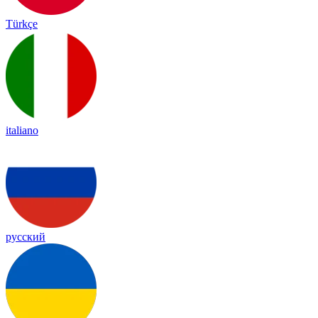
Türkçe
italiano
русский