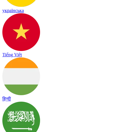
українська
Tiếng Việt
हिन्दी