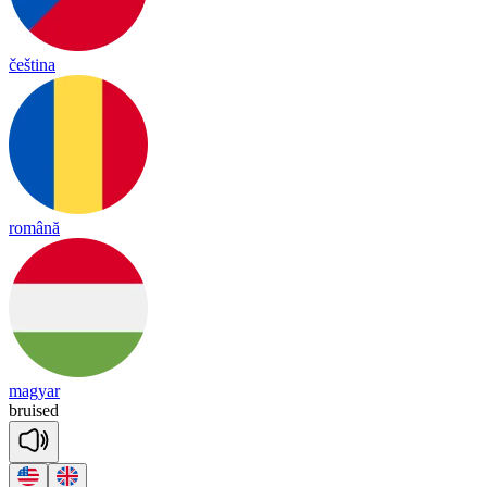
čeština
română
magyar
bruised