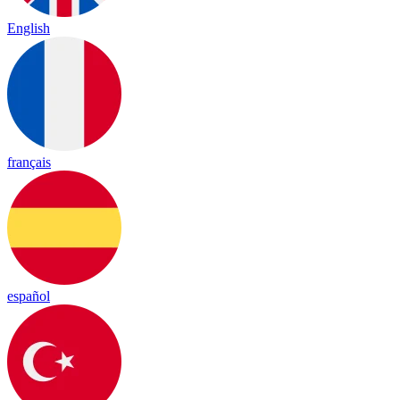
English
français
español