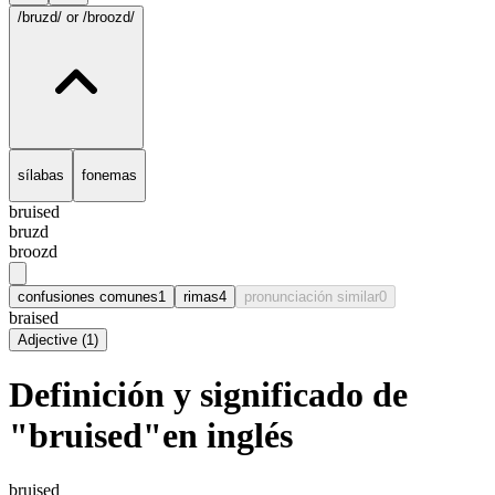
/bruzd/
or /broozd/
sílabas
fonemas
bruised
bruzd
broozd
confusiones comunes
1
rimas
4
pronunciación similar
0
braised
Adjective
(
1
)
Definición y significado de
"bruised"en inglés
bruised