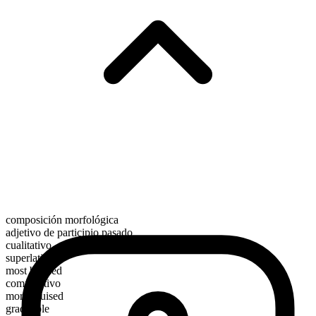
composición morfológica
adjetivo de participio pasado
cualitativo
superlativo
most bruised
comparativo
more bruised
graduable