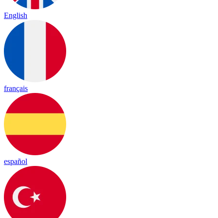
English
français
español