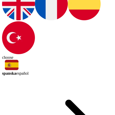
choose
spanska
español