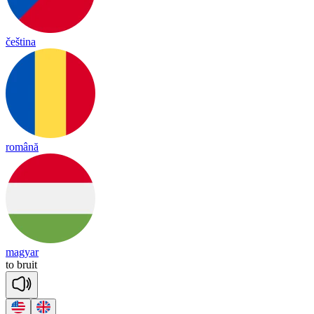
čeština
română
magyar
to
bruit