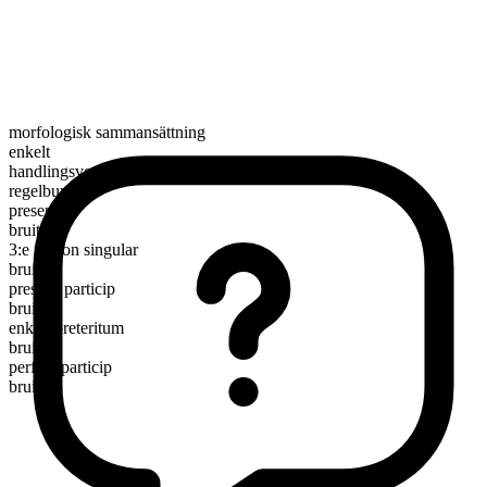
morfologisk sammansättning
enkelt
handlingsverb
regelbundet
presens
bruit
3:e person singular
bruits
presens particip
bruiting
enkelt preteritum
bruited
perfekt particip
bruited