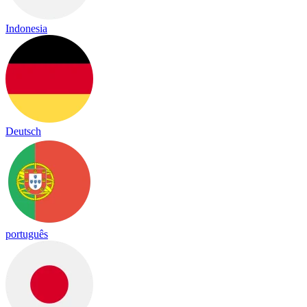
Indonesia
Deutsch
português