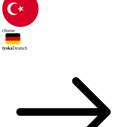
choose
tyska
Deutsch