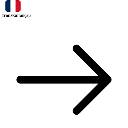
franska
français