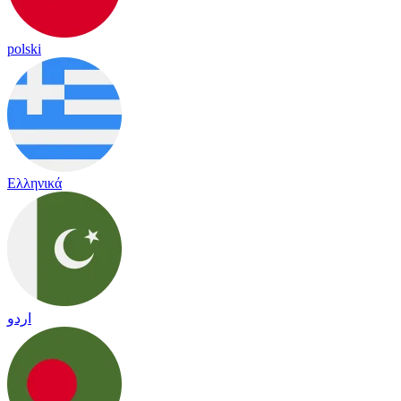
polski
Ελληνικά
اردو