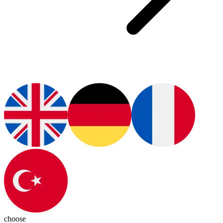
choose