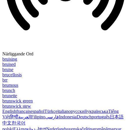
Närliggande Ord
bruising
bruised
bruise
brucellosis
brr
brumous
brunch
brunette
brunswick green
brunswick stew
English
français
español
Türkçe
italiano
русский
українська
Tiếng
Việt
हिन्दी
العربية
Filipino
فارسی
Indonesia
Deutsch
português
日本語
中文
한국어
polski
Ελληνικά
اردو
বাংলা
Nederlands
svenska
čeština
română
magyar