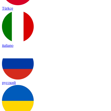
Türkçe
italiano
русский