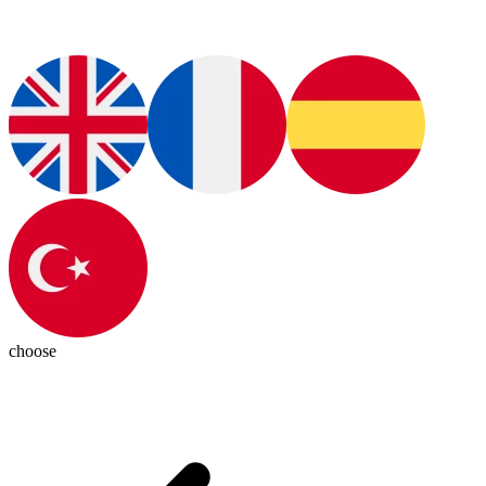
choose