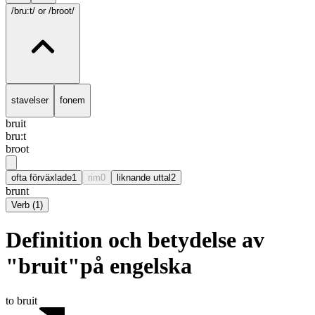
/bru:t/
or /broot/
stavelser
fonem
bruit
bru:t
broot
ofta förväxlade
1
rim
0
liknande uttal
2
brunt
Verb
(
1
)
Definition och betydelse av
"bruit"på engelska
to bruit