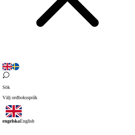
Sök
Välj ordboksspråk
engelska
English