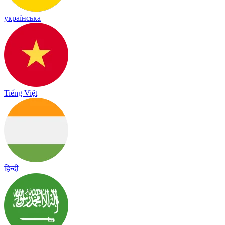
українська
Tiếng Việt
हिन्दी