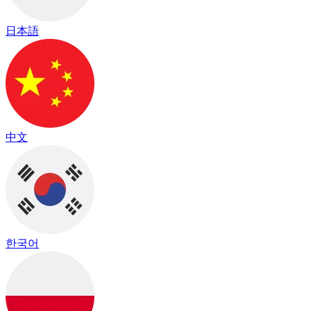
日本語
中文
한국어