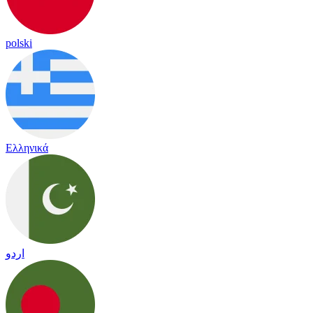
polski
Ελληνικά
اردو