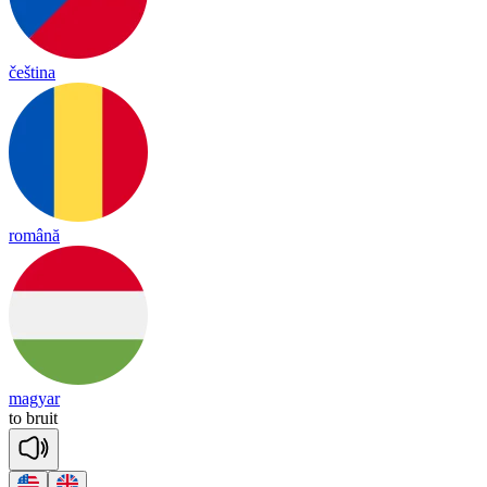
čeština
română
magyar
to
bruit