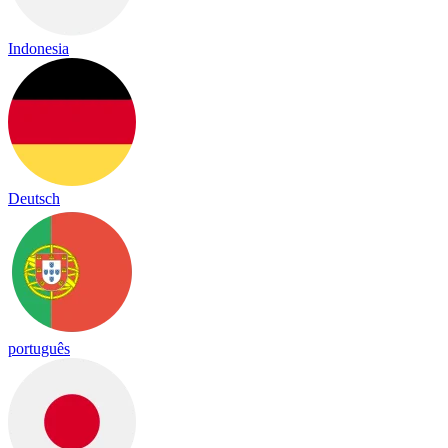
Indonesia
Deutsch
português