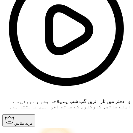
وہ دفتر میں تازہ ترین گپ شپ
پھیلاتا ہے
، بے چینی سے
اپنے ساتھی کارکنوں کے ساتھ افواہیں بانٹتا ہے۔
مزید مثالیں