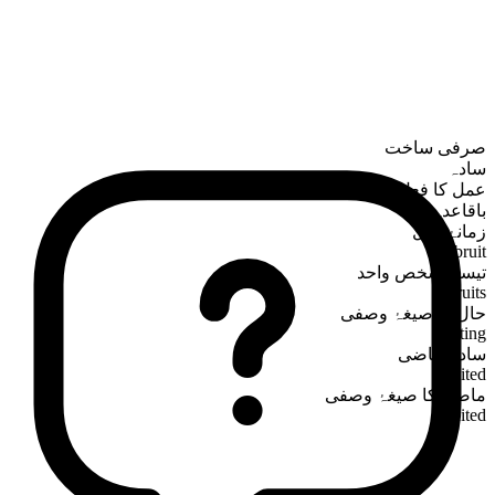
صرفی ساخت
سادہ
عمل کا فعل
باقاعدہ
زمانۂ حال
bruit
تیسرا شخص واحد
bruits
حال کا صیغۂ وصفی
bruiting
سادہ ماضی
bruited
ماضی کا صیغۂ وصفی
bruited