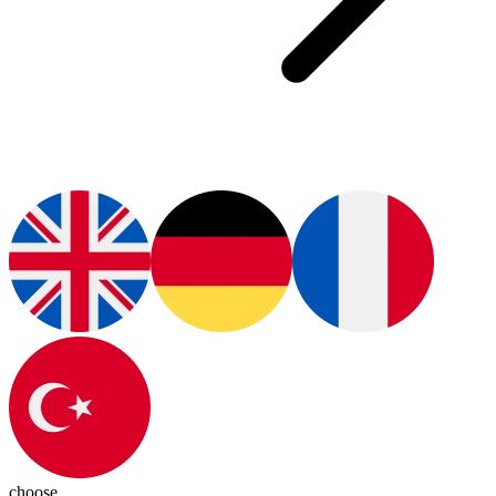
choose