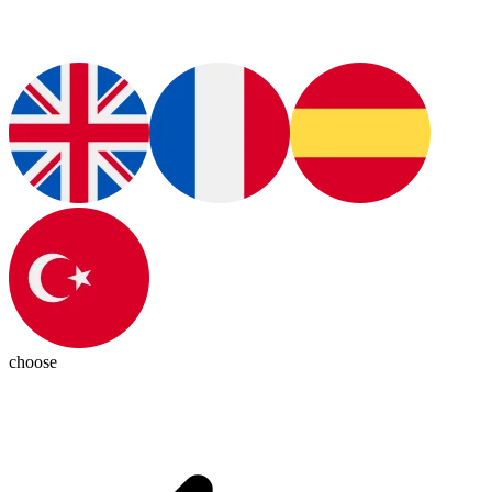
choose