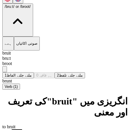
/bru:t/
or /broot/
صوتی اکائیاں
ہجے
bruit
bru:t
broot
1
ملتے جلتے الفاظ
0
ہم قافیہ
2
ملتے جلتے تلفظ
brunt
Verb
(
1
)
انگریزی میں "bruit"کی تعریف
اور معنی
to bruit