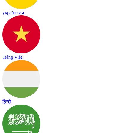
українська
Tiếng Việt
हिन्दी