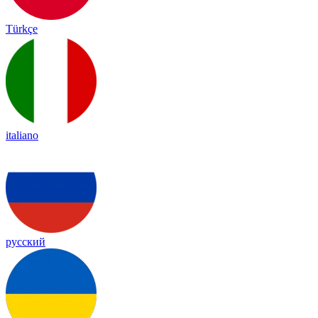
Türkçe
italiano
русский