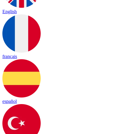
English
français
español