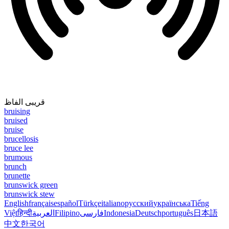
قریبی الفاظ
bruising
bruised
bruise
brucellosis
bruce lee
brumous
brunch
brunette
brunswick green
brunswick stew
English
français
español
Türkçe
italiano
русский
українська
Tiếng
Việt
हिन्दी
العربية
Filipino
فارسی
Indonesia
Deutsch
português
日本語
中文
한국어