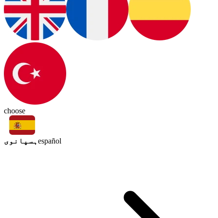
choose
ہسپانوی
español