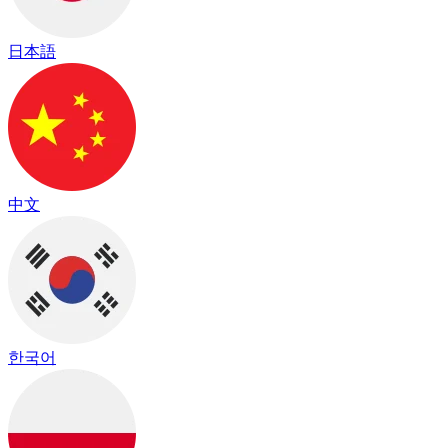
日本語
中文
한국어