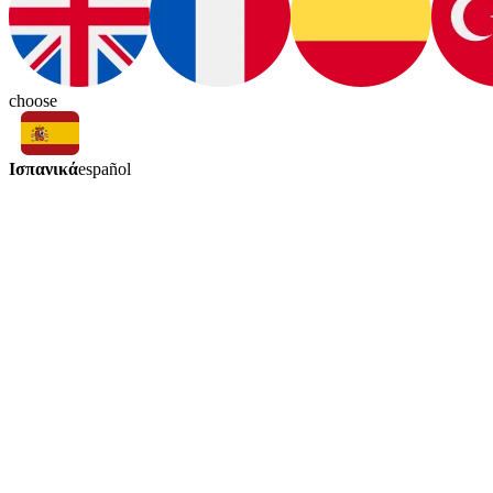
choose
Ισπανικά
español