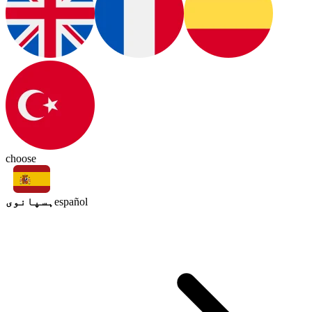
choose
ہسپانوی
español