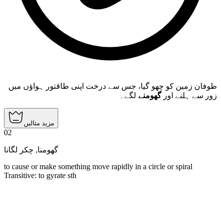
طوفان زمین کو چھو گیا، جس سے درخت اپنی طاقتور ہواؤں میں
زور سے ہلنے اور
گھومنے
لگے۔
مزید مثالیں
02
چکر لگانا
,
گھومنا
to cause or make something move rapidly in a circle or spiral
Transitive
:
to gyrate
sth