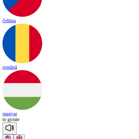
čeština
română
magyar
to
gy
rate