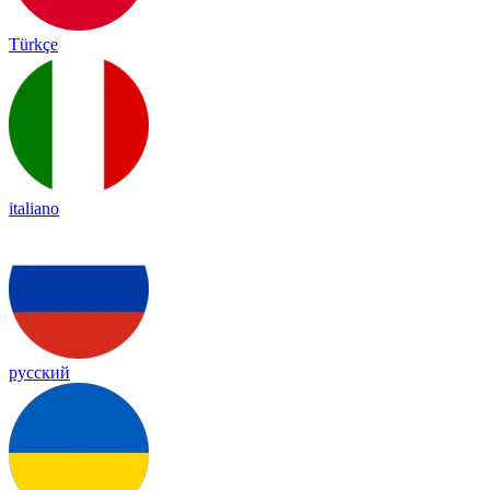
Türkçe
italiano
русский