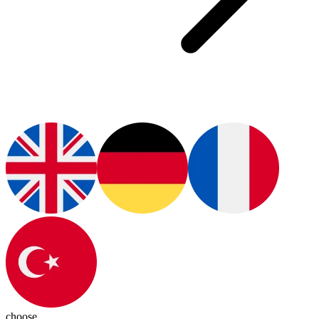
choose