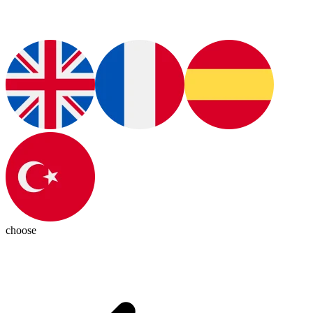
choose