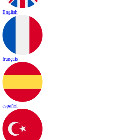
English
français
español