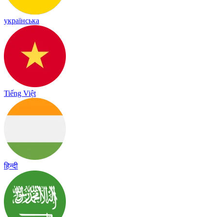
українська
Tiếng Việt
हिन्दी