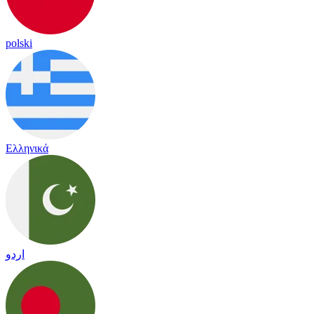
polski
Ελληνικά
اردو