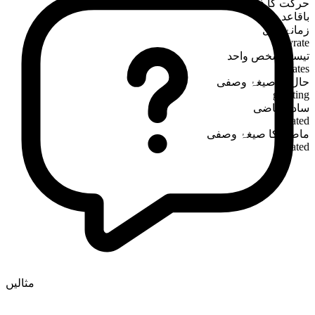
حرکت کا فعل
باقاعدہ
زمانۂ حال
gyrate
تیسرا شخص واحد
gyrates
حال کا صیغۂ وصفی
gyrating
سادہ ماضی
gyrated
ماضی کا صیغۂ وصفی
gyrated
مثالیں