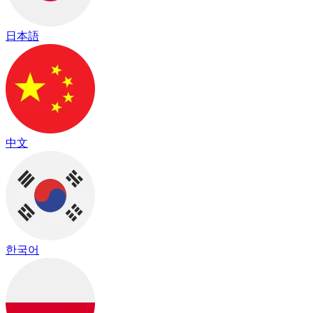
日本語
中文
한국어