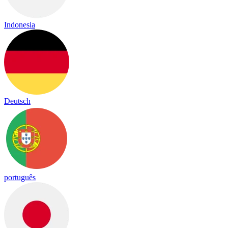
Indonesia
Deutsch
português