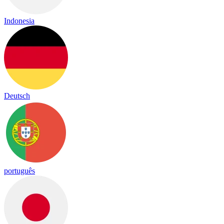
Indonesia
Deutsch
português