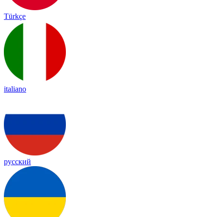
Türkçe
italiano
русский