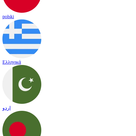
polski
Ελληνικά
اردو