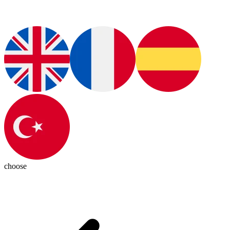
choose