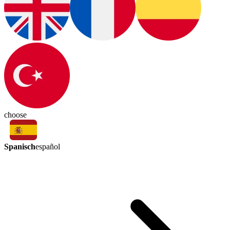
choose
Spanisch
español