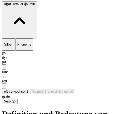
/ʤaɪ.ˈreɪt/
or /jai.reit/
Silben
Phoneme
gy
ʤaɪ
jai
rate
ˈreɪt
reit
oft verwechselt
1
Reime
0
ähnlich klingend
0
grate
Verb
(
2
)