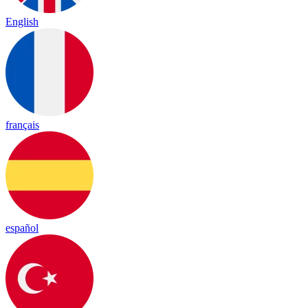
English
français
español