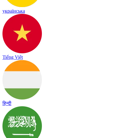
українська
Tiếng Việt
हिन्दी