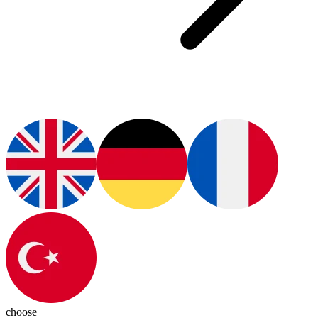
choose