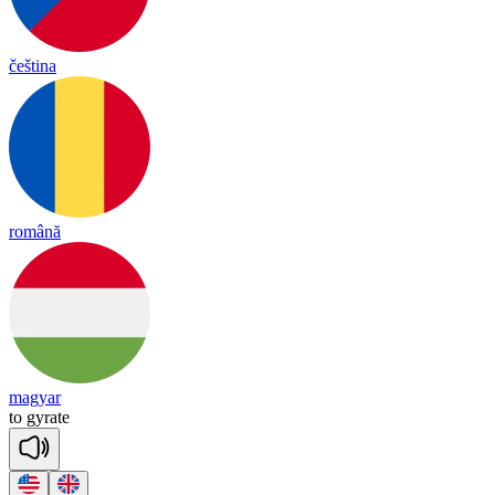
čeština
română
magyar
to
gy
rate