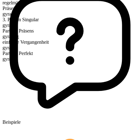
regelmäßig
Präsens
gyrate
3. Person Singular
gyrates
Partizip Präsens
gyrating
einfache Vergangenheit
gyrated
Partizip Perfekt
gyrated
Beispiele