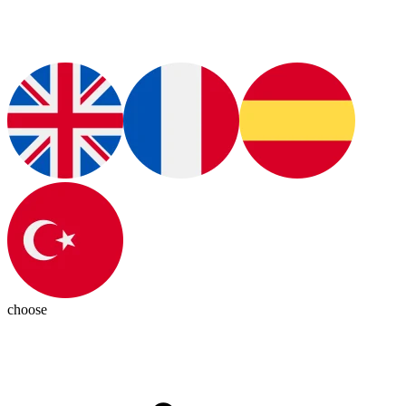
choose