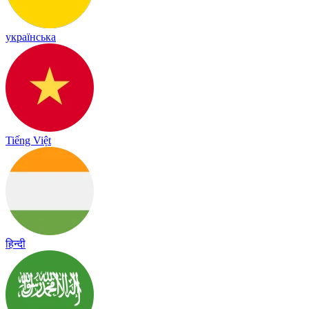
українська
Tiếng Việt
हिन्दी