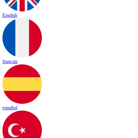
English
français
español