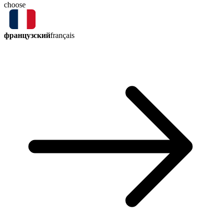
choose
французский
français