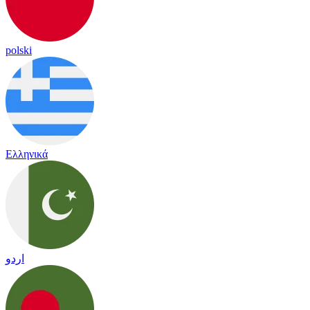
polski
Ελληνικά
اردو