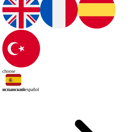
choose
испанский
español