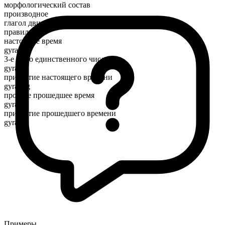
морфологический состав
производное
глагол движения
правильный
настоящее время
gyrate
3-е лицо единственного числа
gyrates
причастие настоящего времени
gyrating
простое прошедшее время
gyrated
причастие прошедшего времени
gyrated
Примеры