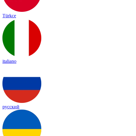
Türkçe
italiano
русский