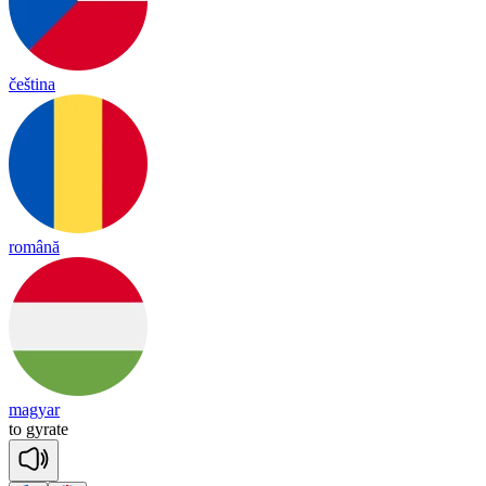
čeština
română
magyar
to
gy
rate