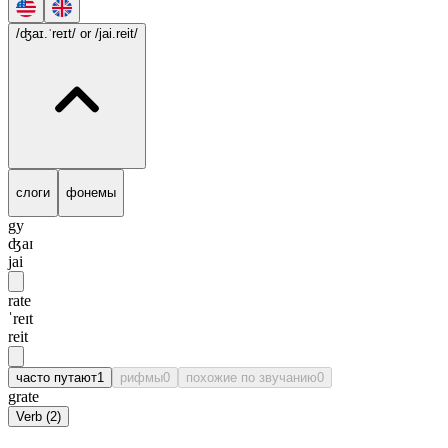
/ʤaɪ.ˈreɪt/
or /jai.reit/
слоги
фонемы
gy
ʤaɪ
jai
rate
ˈreɪt
reit
часто путают
1
рифмы
0
похожие по звучанию
0
grate
Verb
(
2
)