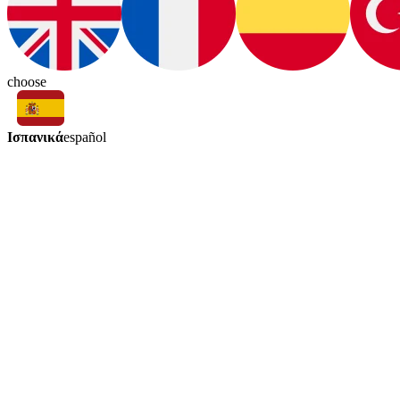
choose
Ισπανικά
español