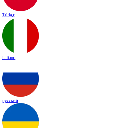
Türkçe
italiano
русский