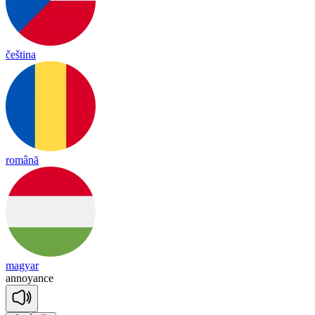
čeština
română
magyar
a
nnoyance