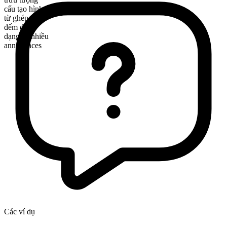
cấu tạo hình thái
từ ghép
đếm được
dạng số nhiều
annoyances
Các ví dụ