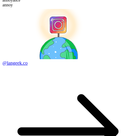
annoy
ance
annoy
@langeek.co