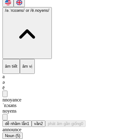
/ə.ˈnɔɪəns/
or /ē.noyens/
âm tiết
âm vị
a
ə
ē
nnoyance
ˈnɔɪəns
noyens
dễ nhầm lẫn
1
vần
2
phát âm gần giống
0
announce
Noun
(
5
)