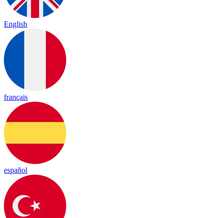
English
français
español