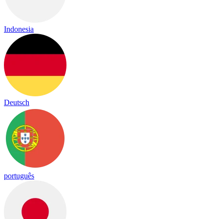
Indonesia
Deutsch
português