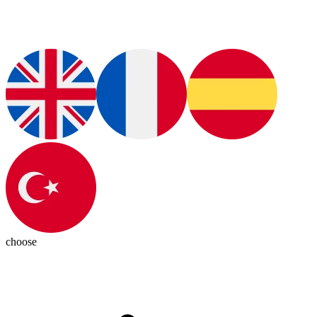
choose