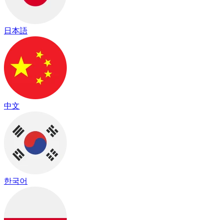
日本語
中文
한국어