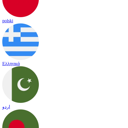
polski
Ελληνικά
اردو