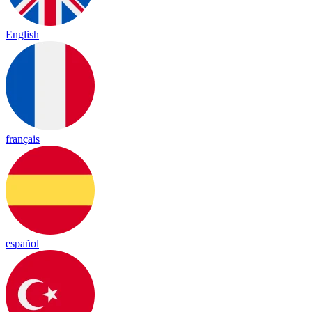
English
français
español