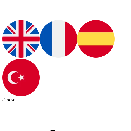
choose