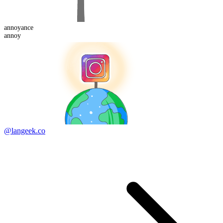
annoy
ance
annoy
@langeek.co