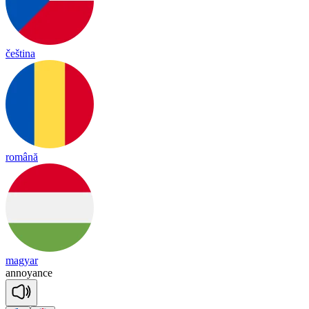
čeština
română
magyar
a
nnoyance