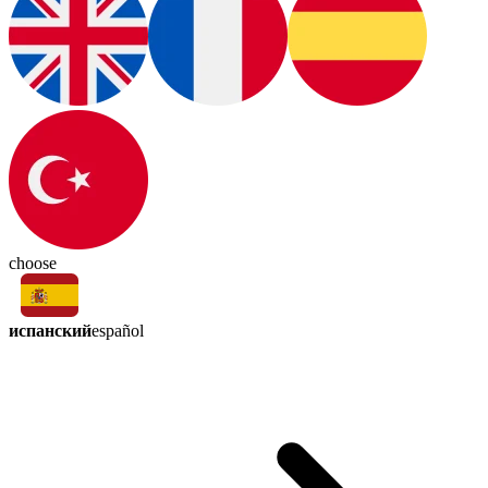
choose
испанский
español