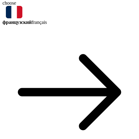
choose
французский
français