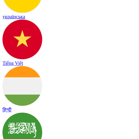
українська
Tiếng Việt
हिन्दी