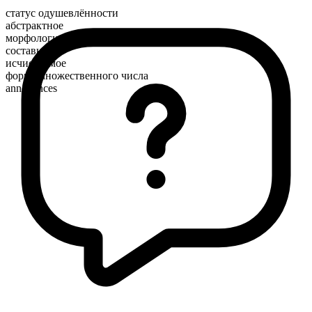
статус одушевлённости
абстрактное
морфологический состав
составное
исчисляемое
форма множественного числа
annoyances