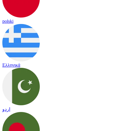
polski
Ελληνικά
اردو