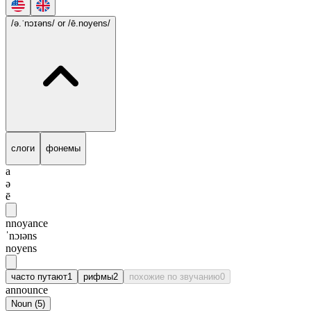
/ə.ˈnɔɪəns/
or /ē.noyens/
слоги
фонемы
a
ə
ē
nnoyance
ˈnɔɪəns
noyens
часто путают
1
рифмы
2
похожие по звучанию
0
announce
Noun
(
5
)