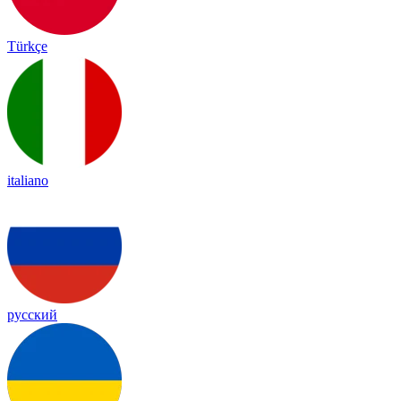
Türkçe
italiano
русский