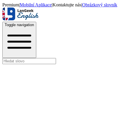
Premium
|
Mobilní Aplikace
|
Kontaktujte nás
|
Obrázkový slovník
Toggle navigation