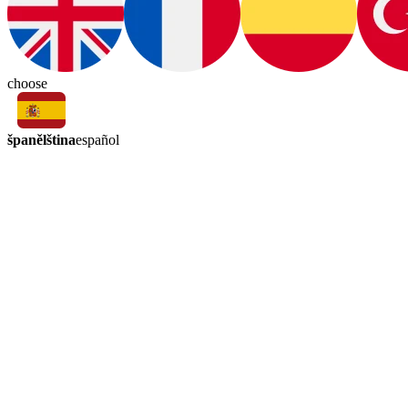
choose
španělština
español