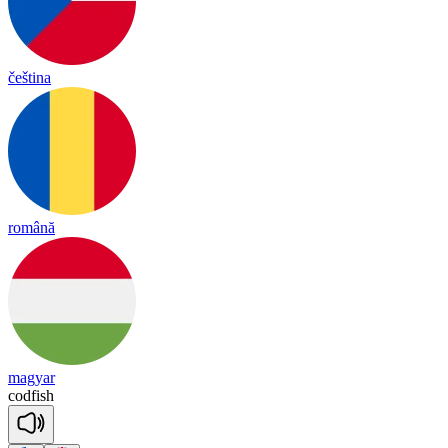
čeština
română
magyar
cod
fish