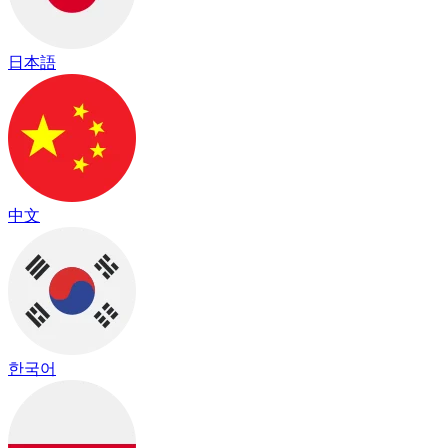
日本語
中文
한국어