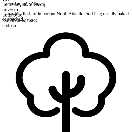
μπακαλιάρος
,
γάδος
μορφολογική σύνθεση
σύνθετο
lean white flesh of important North Atlantic food fish; usually baked
μετρήσιμο
or poached
πληθυντικός τύπος
codfish