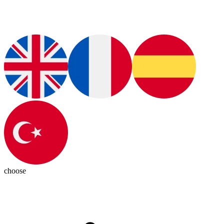
choose