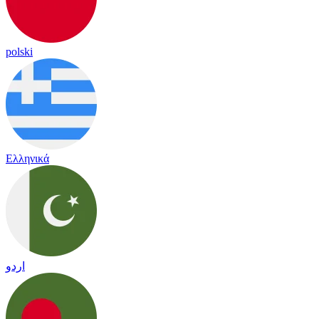
polski
Ελληνικά
اردو