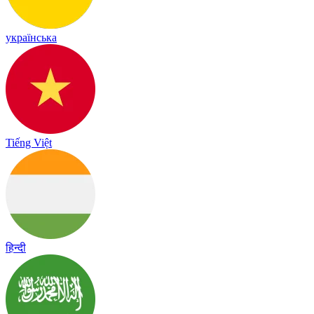
українська
Tiếng Việt
हिन्दी