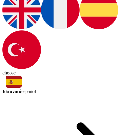
choose
Ισπανικά
español