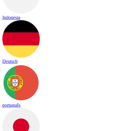
Indonesia
Deutsch
português