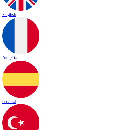
English
français
español