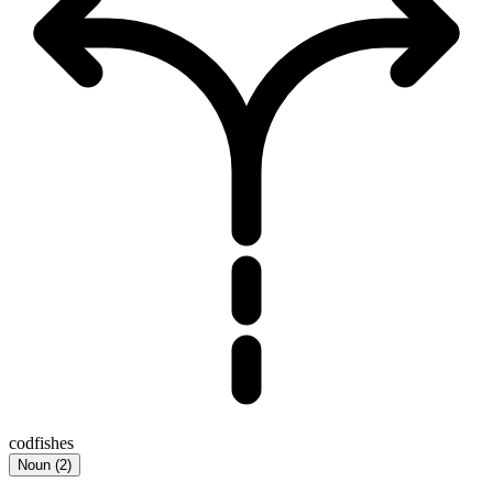
codfishes
Noun
(
2
)