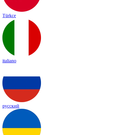
Türkçe
italiano
русский