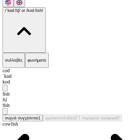
/ˈkɒd.fɪʃ/
or /kod.fish/
συλλαβές
φωνήματα
cod
ˈkɒd
kod
fish
fɪʃ
fish
συχνά συγχέονται
1
ομοιοκαταληξίες
0
παρόμοια προφορά
0
cowfish