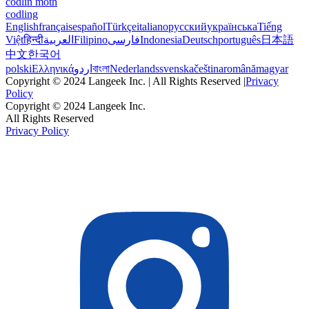
codlin moth
codling
English
français
español
Türkçe
italiano
русский
українська
Tiếng
Việt
हिन्दी
العربية
Filipino
فارسی
Indonesia
Deutsch
português
日本語
中文
한국어
polski
Ελληνικά
اردو
বাংলা
Nederlands
svenska
čeština
română
magyar
Copyright © 2024 Langeek Inc. | All Rights Reserved |
Privacy
Policy
Copyright © 2024 Langeek Inc.
All Rights Reserved
Privacy Policy