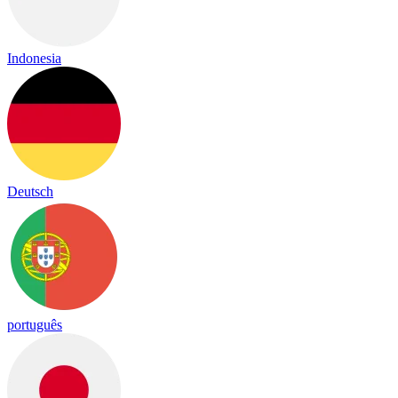
Indonesia
Deutsch
português