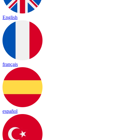
English
français
español