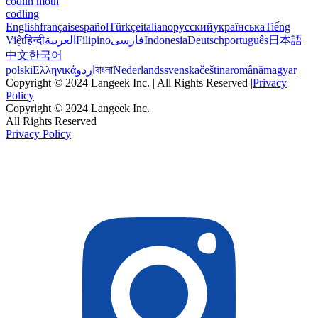
codlin moth
codling
English
français
español
Türkçe
italiano
русский
українська
Tiếng
Việt
हिन्दी
العربية
Filipino
فارسی
Indonesia
Deutsch
português
日本語
中文
한국어
polski
Ελληνικά
اردو
বাংলা
Nederlands
svenska
čeština
română
magyar
Copyright © 2024 Langeek Inc. | All Rights Reserved |
Privacy
Policy
Copyright © 2024 Langeek Inc.
All Rights Reserved
Privacy Policy