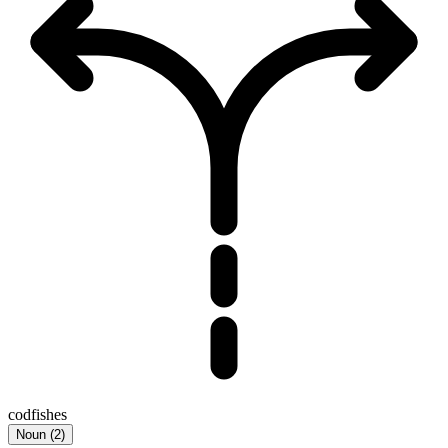
codfishes
Noun
(
2
)