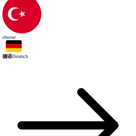
choose
德语
Deutsch