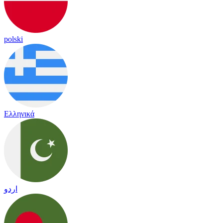
polski
Ελληνικά
اردو