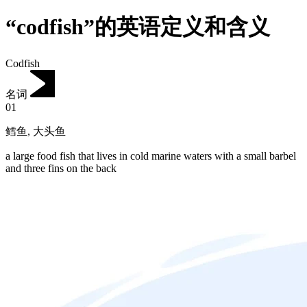
“codfish”的英语定义和含义
Codfish
名词
01
鳕鱼
,
大头鱼
a large food fish that lives in cold marine waters with a small barbel
and three fins on the back