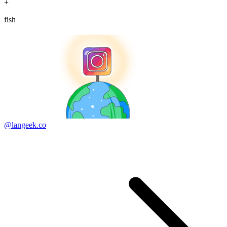
+
fish
@langeek.co