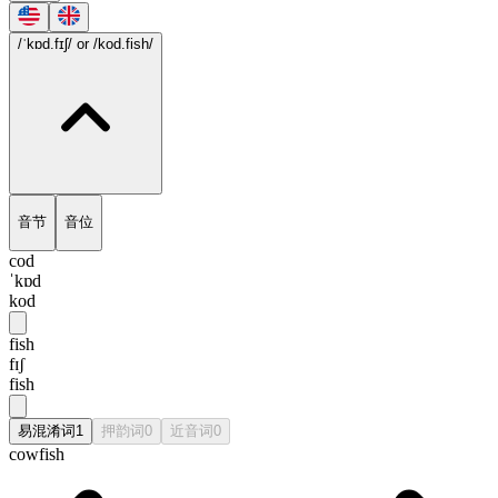
/ˈkɒd.fɪʃ/
or /kod.fish/
音节
音位
cod
ˈkɒd
kod
fish
fɪʃ
fish
易混淆词
1
押韵词
0
近音词
0
cowfish