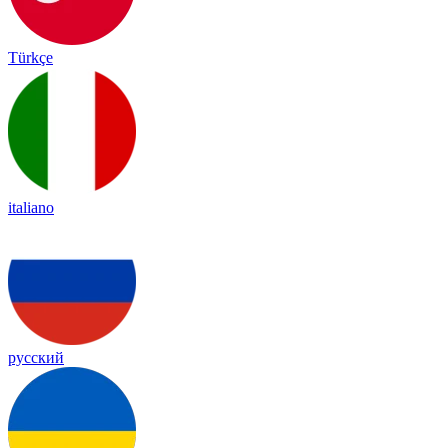
Türkçe
italiano
русский