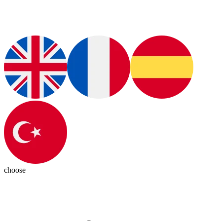
choose