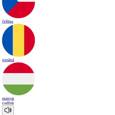
čeština
română
magyar
cod
fish