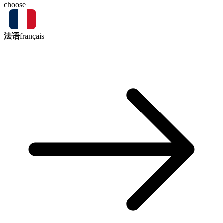
choose
法语
français