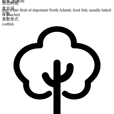
鳕鱼
,
鳕鱼肉
形态构成
复合词
lean white flesh of important North Atlantic food fish; usually baked
可数
or poached
复数形式
codfish