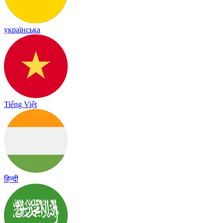
українська
Tiếng Việt
हिन्दी