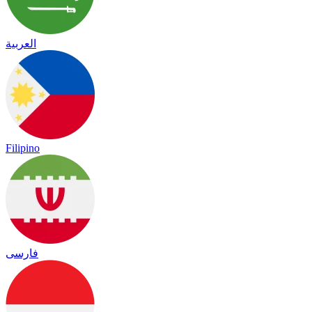
العربية
Filipino
فارسی