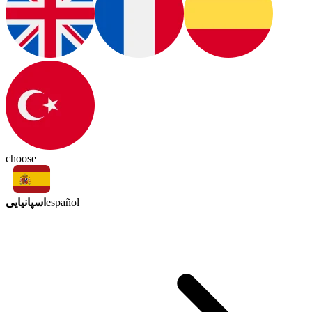
choose
اسپانیایی
español