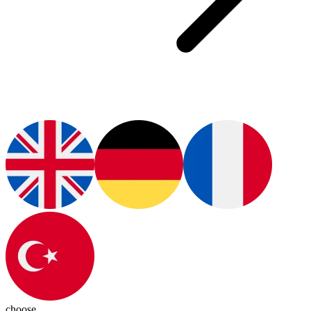
choose