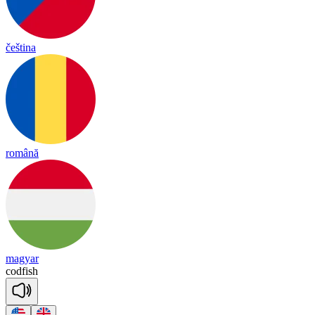
čeština
română
magyar
cod
fish