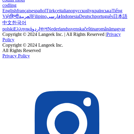
codling
English
français
español
Türkçe
italiano
русский
українська
Tiếng
Việt
हिन्दी
العربية
Filipino
فارسی
Indonesia
Deutsch
português
日本語
中文
한국어
polski
Ελληνικά
اردو
বাংলা
Nederlands
svenska
čeština
română
magyar
Copyright © 2024 Langeek Inc. | All Rights Reserved |
Privacy
Policy
Copyright © 2024 Langeek Inc.
All Rights Reserved
Privacy Policy