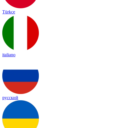
Türkçe
italiano
русский