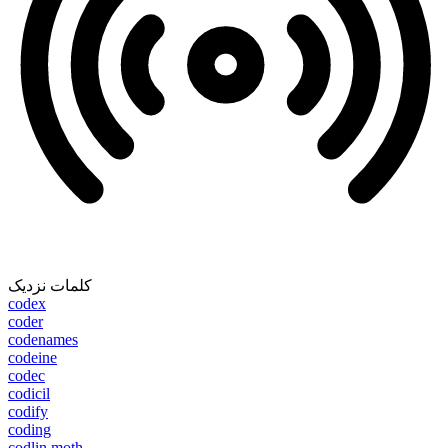
کلمات نزدیک
codex
coder
codenames
codeine
codec
codicil
codify
coding
codlin moth