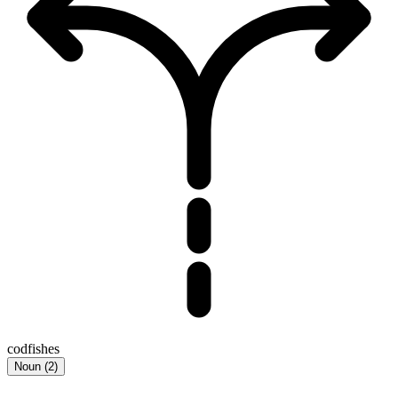
codfishes
Noun
(
2
)