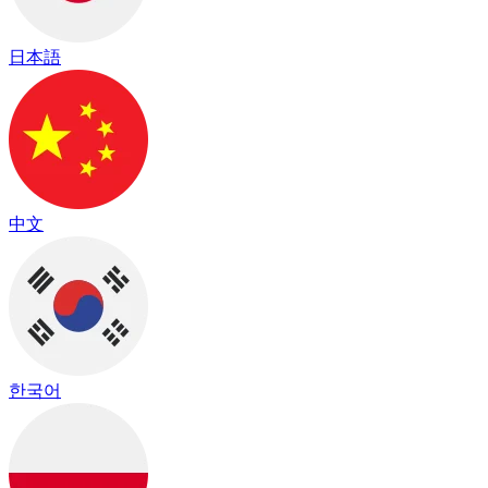
日本語
中文
한국어