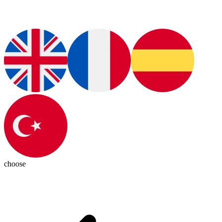
choose