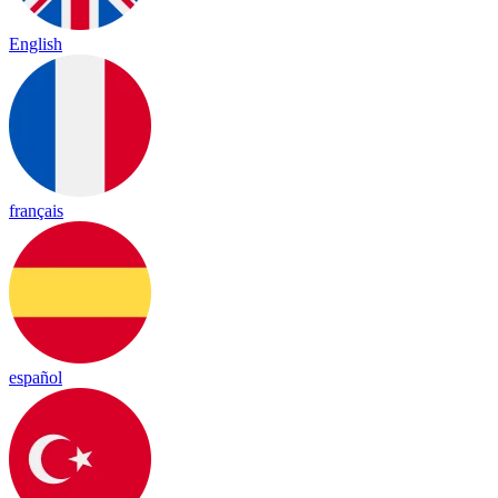
English
français
español