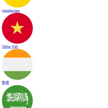
українська
Tiếng Việt
हिन्दी