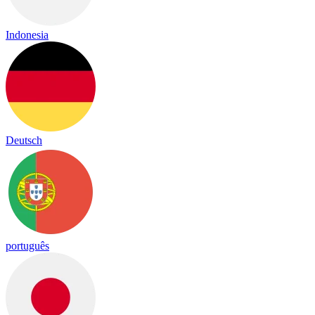
Indonesia
Deutsch
português