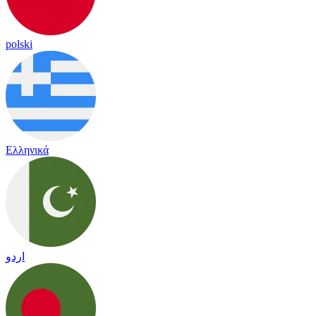
polski
Ελληνικά
اردو