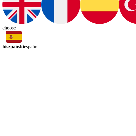
choose
hiszpański
español