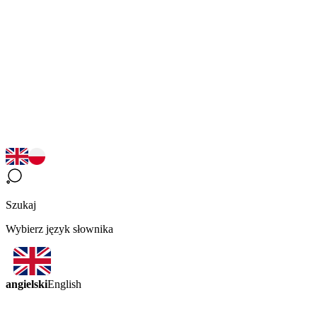
Szukaj
Wybierz język słownika
angielski
English