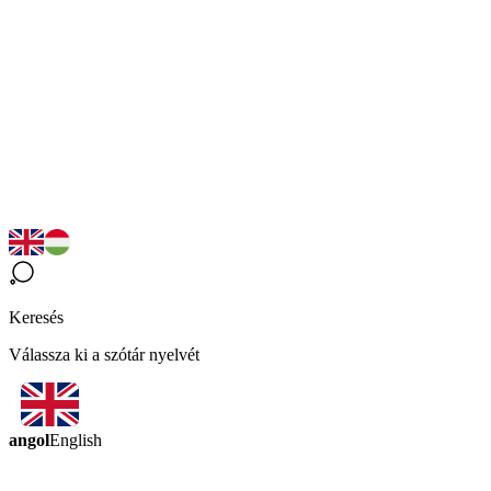
Keresés
Válassza ki a szótár nyelvét
angol
English