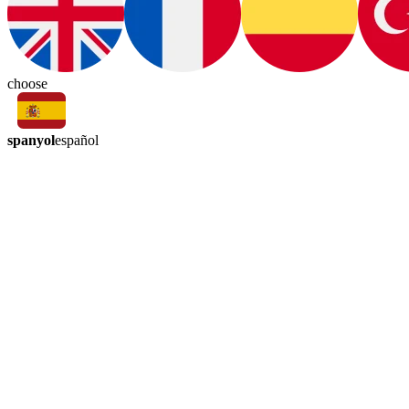
choose
spanyol
español