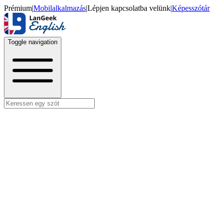
Prémium
|
Mobilalkalmazás
|
Lépjen kapcsolatba velünk
|
Képesszótár
Toggle navigation