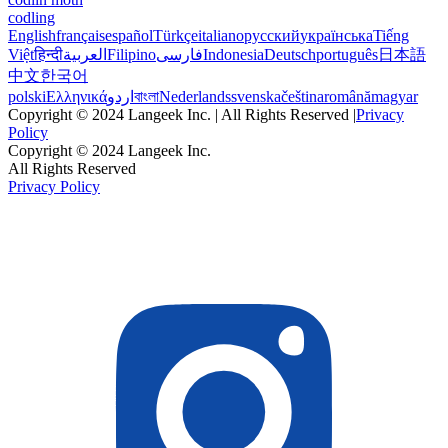
codling
English
français
español
Türkçe
italiano
русский
українська
Tiếng
Việt
हिन्दी
العربية
Filipino
فارسی
Indonesia
Deutsch
português
日本語
中文
한국어
polski
Ελληνικά
اردو
বাংলা
Nederlands
svenska
čeština
română
magyar
Copyright © 2024 Langeek Inc. | All Rights Reserved |
Privacy
Policy
Copyright © 2024 Langeek Inc.
All Rights Reserved
Privacy Policy