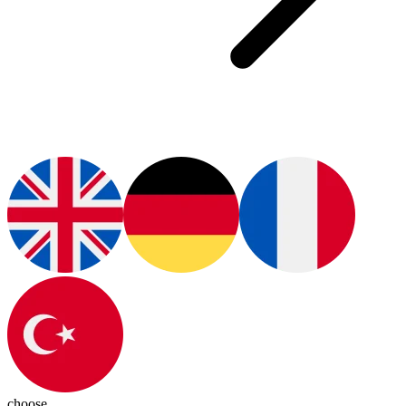
choose