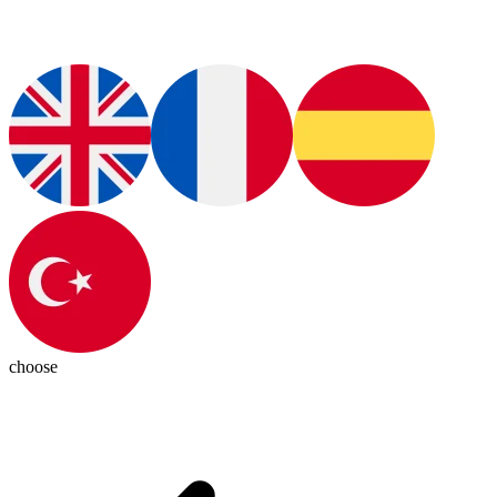
choose