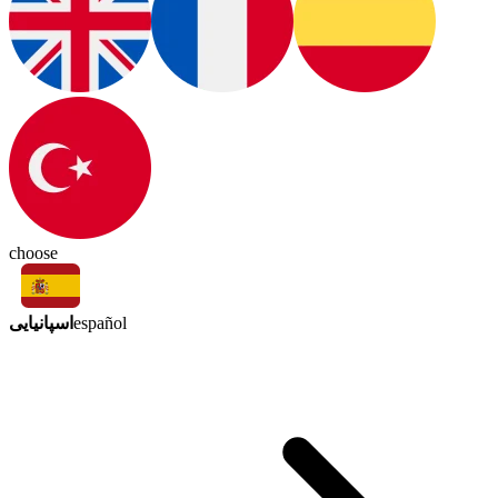
choose
اسپانیایی
español