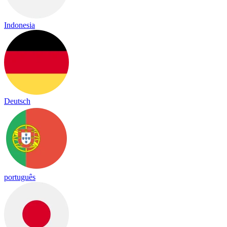
Indonesia
Deutsch
português