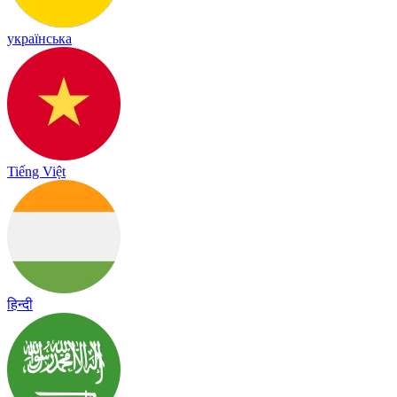
українська
Tiếng Việt
हिन्दी