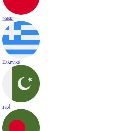
polski
Ελληνικά
اردو