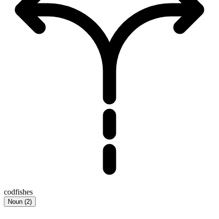
codfishes
Noun
(
2
)