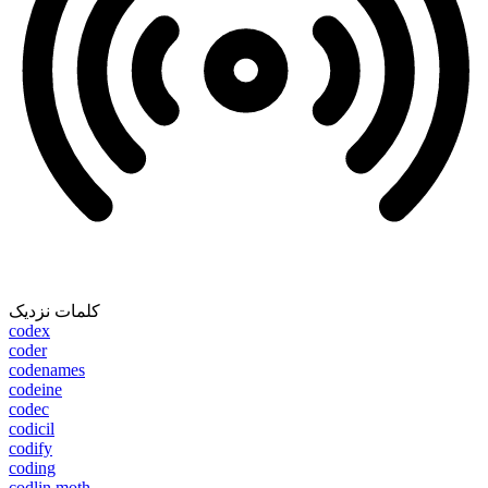
کلمات نزدیک
codex
coder
codenames
codeine
codec
codicil
codify
coding
codlin moth