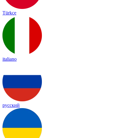
Türkçe
italiano
русский