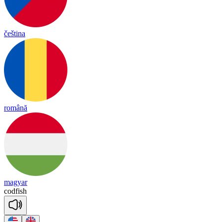
čeština
română
magyar
cod
fish