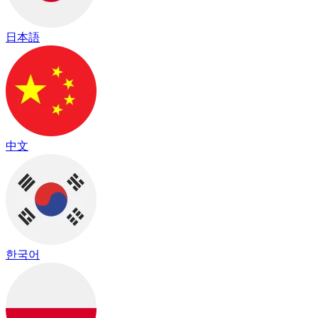
日本語
中文
한국어