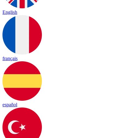
English
français
español