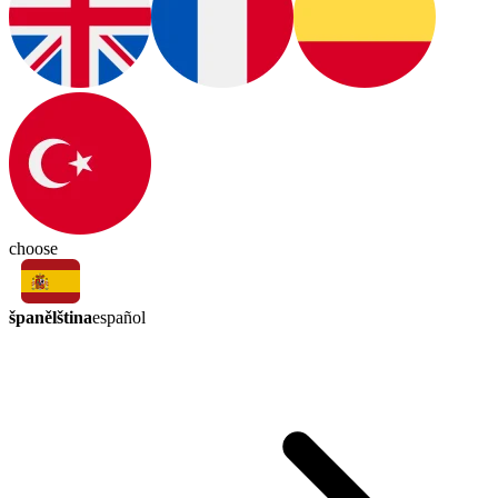
choose
španělština
español