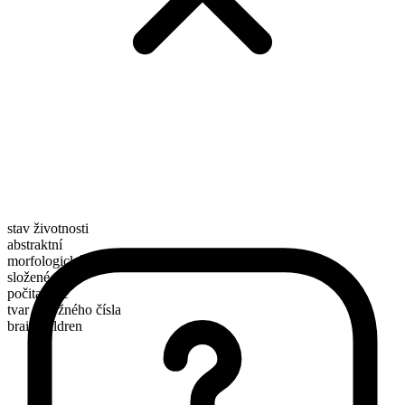
stav životnosti
abstraktní
morfologické složení
složené
počitatelné
tvar množného čísla
brainchildren