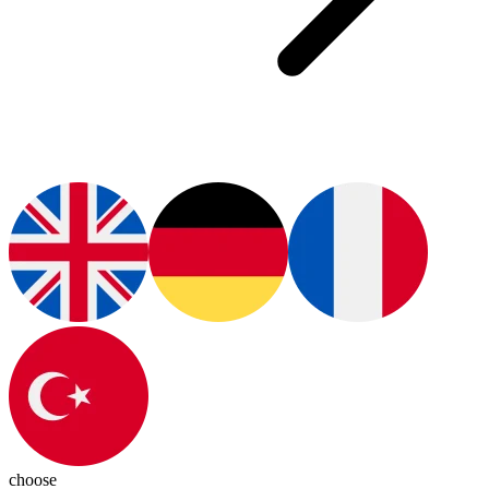
choose