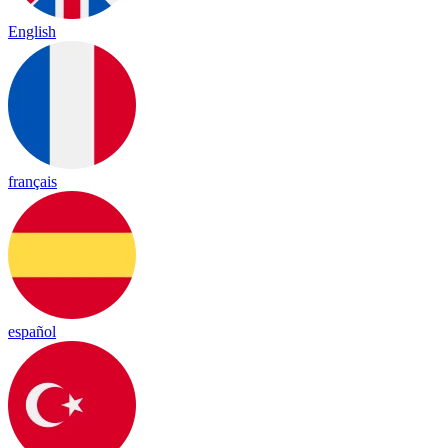
English
français
español