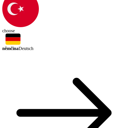
choose
němčina
Deutsch