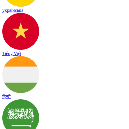
українська
Tiếng Việt
हिन्दी