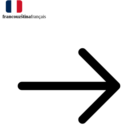
francouzština
français