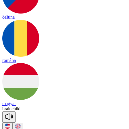
čeština
română
magyar
brain
child