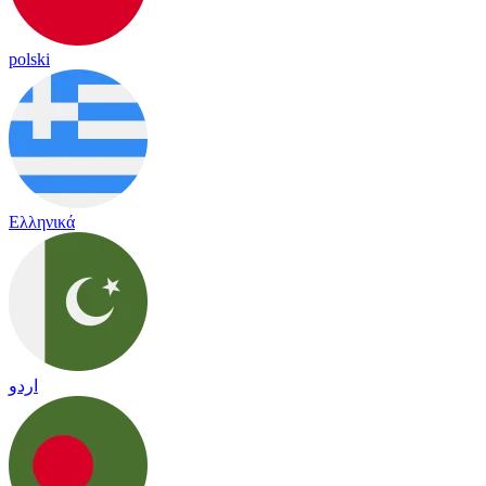
polski
Ελληνικά
اردو