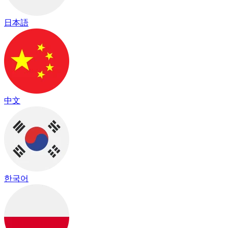
日本語
中文
한국어