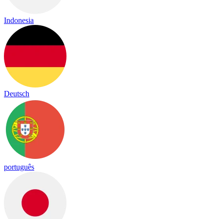
Indonesia
Deutsch
português