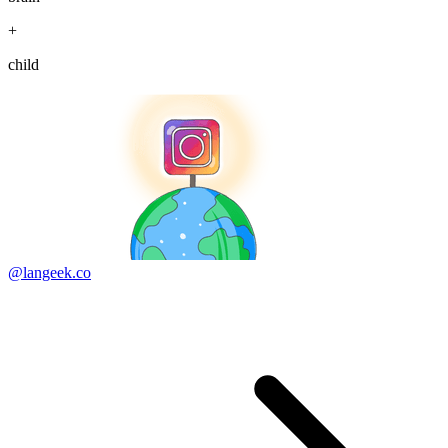
+
child
@langeek.co