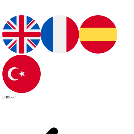
choose