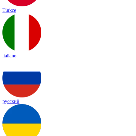
Türkçe
italiano
русский