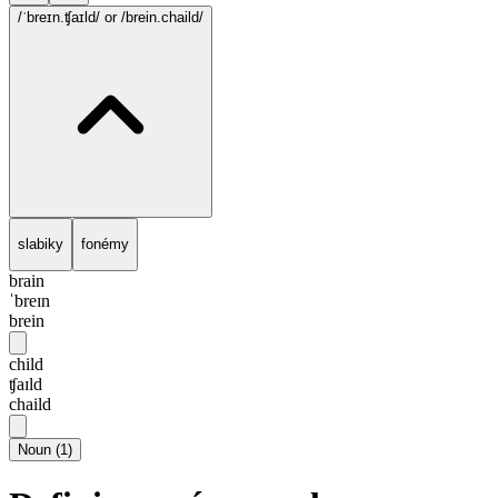
/ˈbreɪn.ʧaɪld/
or /brein.chaild/
slabiky
fonémy
brain
ˈbreɪn
brein
child
ʧaɪld
chaild
Noun
(
1
)