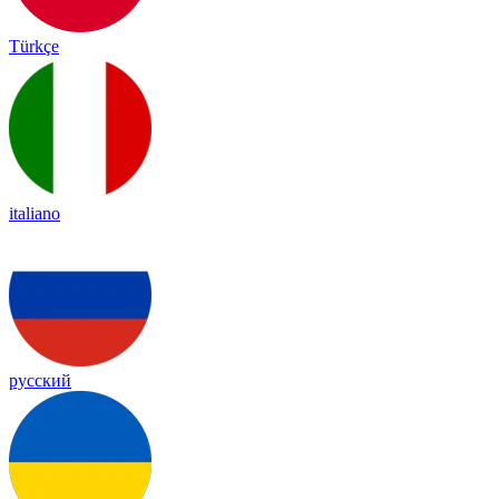
Türkçe
italiano
русский