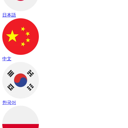
日本語
中文
한국어