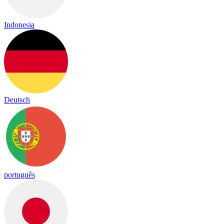
Indonesia
Deutsch
português