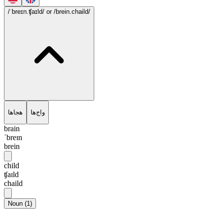
/ˈbreɪn.ʧaɪld/
or /brein.chaild/
واج‌ها
هجاها
brain
ˈbreɪn
brein
child
ʧaɪld
chaild
Noun
(
1
)