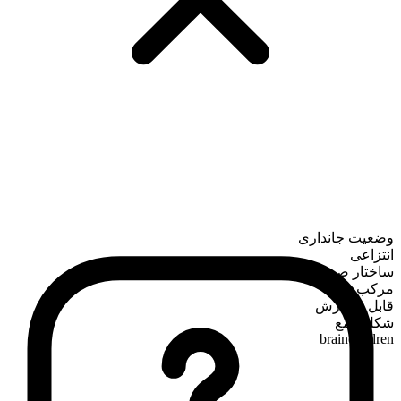
وضعیت جانداری
انتزاعی
ساختار صرفی
مرکب
قابل شمارش
شکل جمع
brainchildren