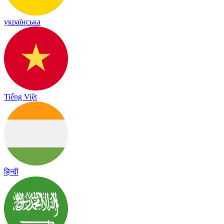
українська
Tiếng Việt
हिन्दी