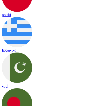
polski
Ελληνικά
اردو