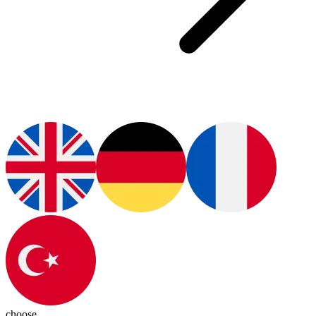
choose