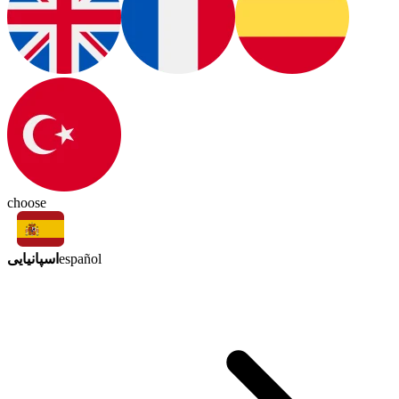
choose
اسپانیایی
español