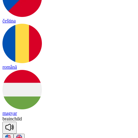
čeština
română
magyar
brain
child