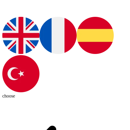
choose