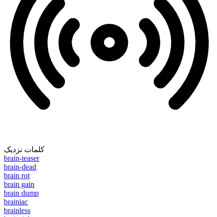
کلمات نزدیک
brain-teaser
brain-dead
brain rot
brain gain
brain dump
brainiac
brainless