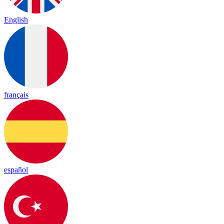
English
français
español