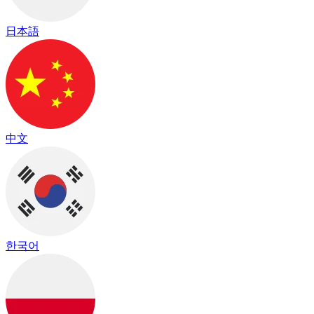
日本語
中文
한국어