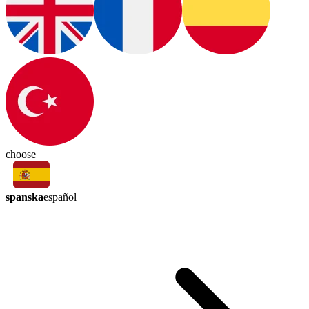
choose
spanska
español