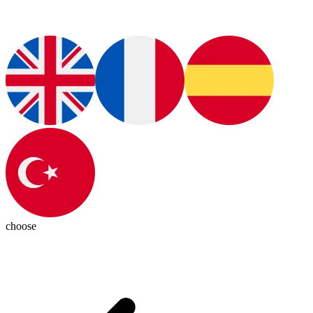
choose