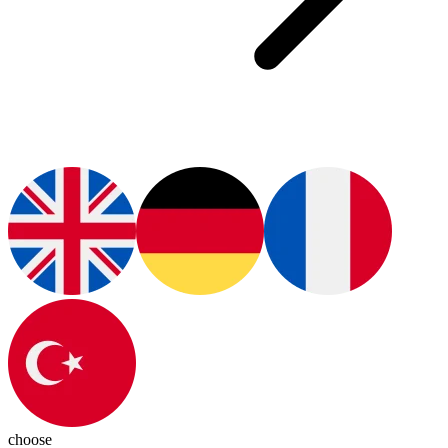
choose