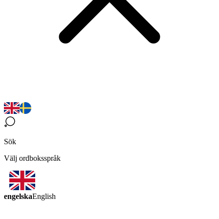
Sök
Välj ordboksspråk
engelska
English