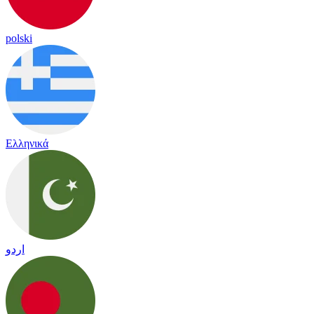
polski
Ελληνικά
اردو