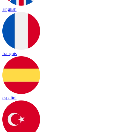
English
français
español