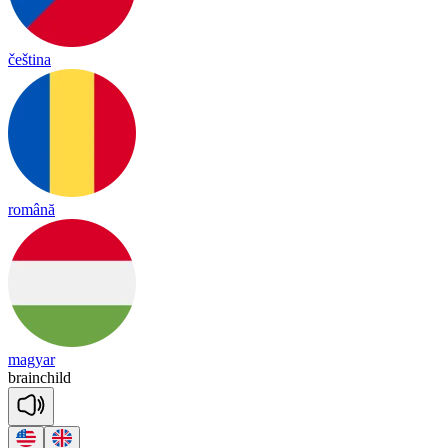
čeština
română
magyar
brain
child