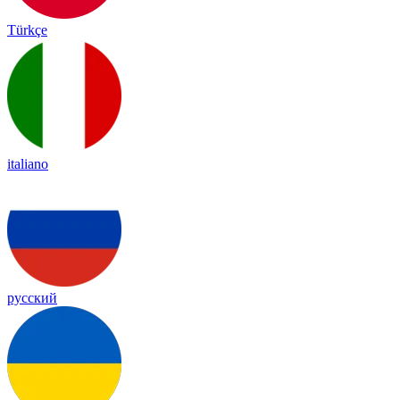
Türkçe
italiano
русский