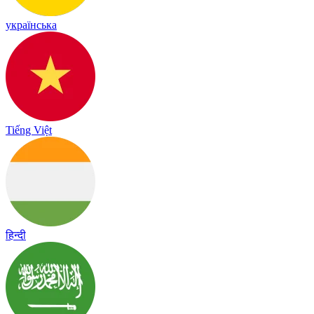
українська
Tiếng Việt
हिन्दी