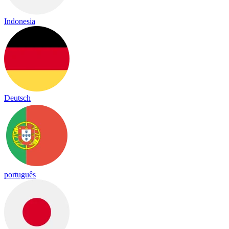
Indonesia
Deutsch
português