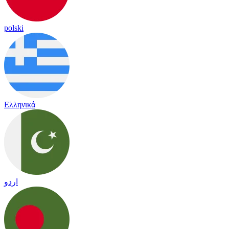
polski
Ελληνικά
اردو