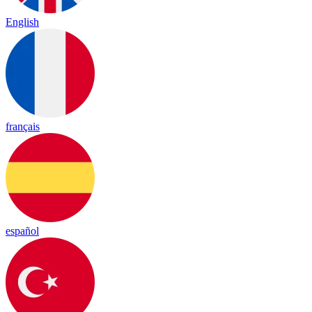
English
français
español