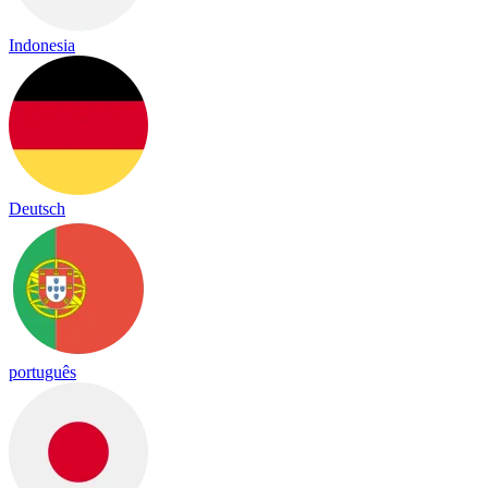
Indonesia
Deutsch
português