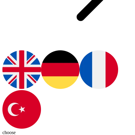
choose