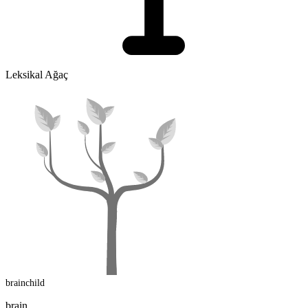
Leksikal Ağaç
brainchild
brain