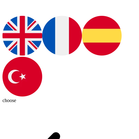
choose