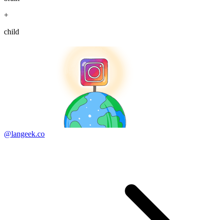
+
child
@langeek.co