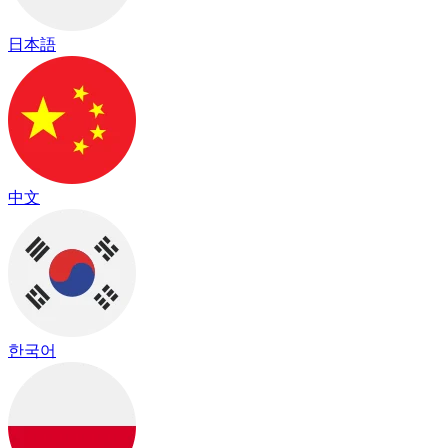
日本語
中文
한국어