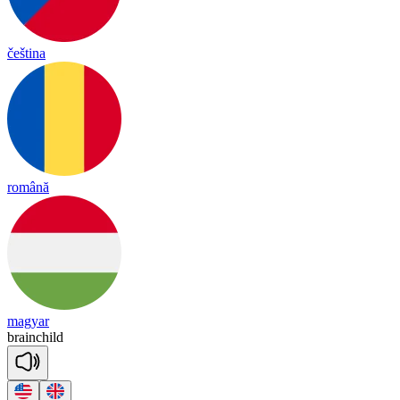
čeština
română
magyar
brain
child