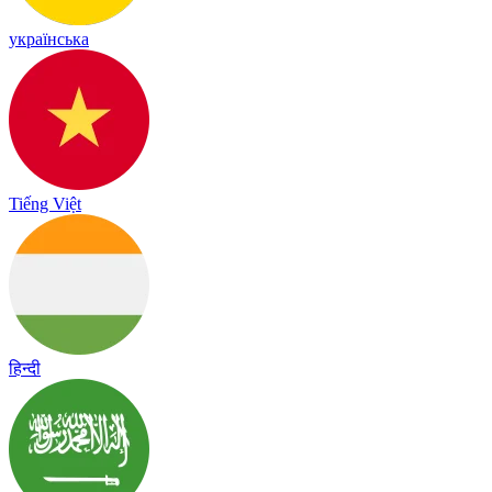
українська
Tiếng Việt
हिन्दी