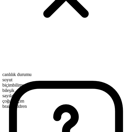
canlılık durumu
soyut
biçimbilimsel yapı
bileşik
sayılabilir
çoğul biçim
brainchildren