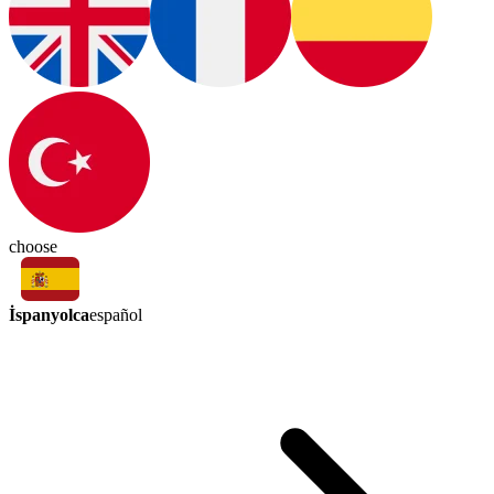
choose
İspanyolca
español