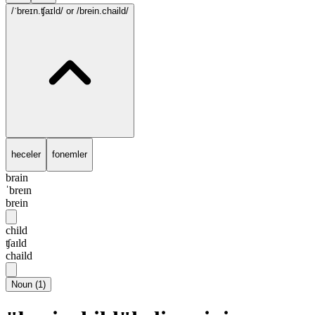
/ˈbreɪn.ʧaɪld/
or /brein.chaild/
heceler
fonemler
brain
ˈbreɪn
brein
child
ʧaɪld
chaild
Noun
(
1
)