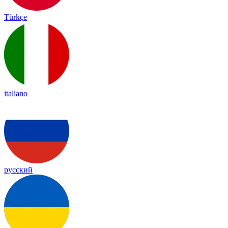
Türkçe
italiano
русский