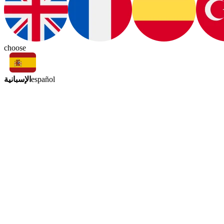
choose
الإسبانية
español