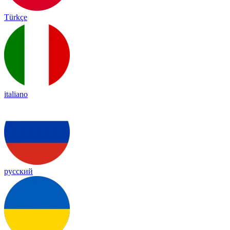
Türkçe
italiano
русский