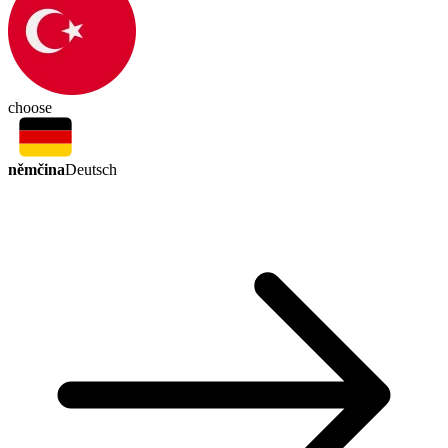
choose
němčina
Deutsch