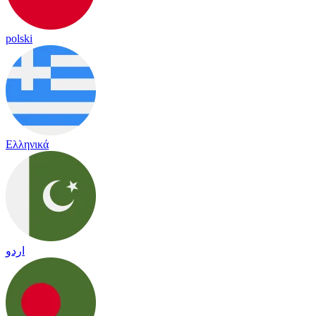
polski
Ελληνικά
اردو