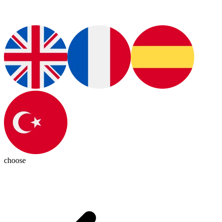
choose