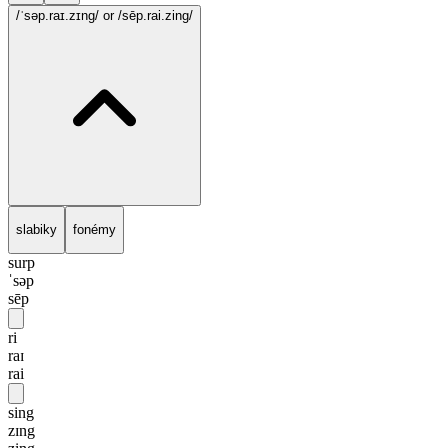
/ˈsəp.raɪ.zɪng/
or /sēp.rai.zing/
slabiky
fonémy
surp
ˈsəp
sēp
ri
raɪ
rai
sing
zɪng