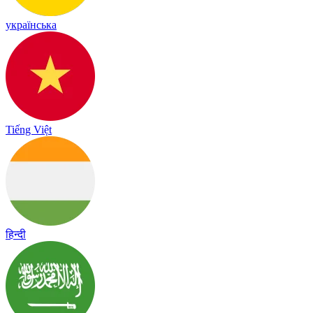
українська
Tiếng Việt
हिन्दी