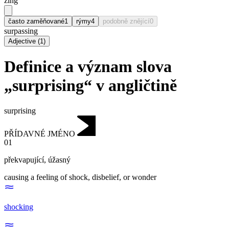
zing
často zaměňované
1
rýmy
4
podobně znějící
0
surpassing
Adjective
(
1
)
Definice a význam slova
„surprising“ v angličtině
surprising
PŘÍDAVNÉ JMÉNO
01
překvapující
,
úžasný
causing a feeling of shock, disbelief, or wonder
shocking