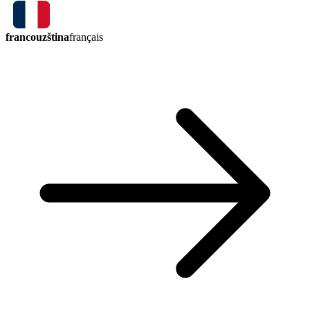
francouzština
français