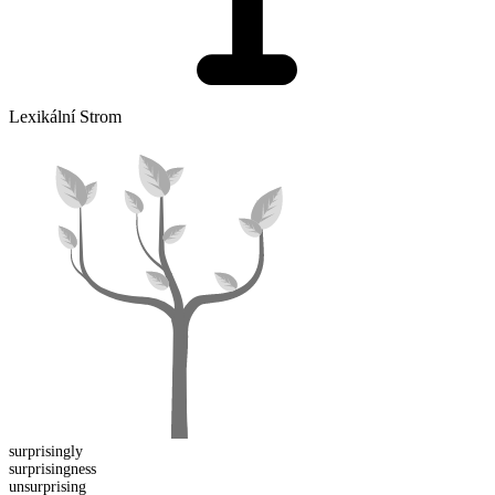
Lexikální Strom
surprising
ly
surprising
ness
un
surprising