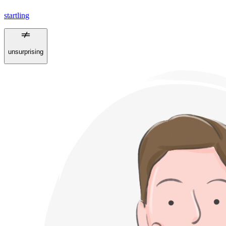
startling
unsurprising