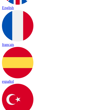
English
français
español