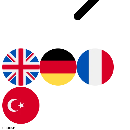
choose