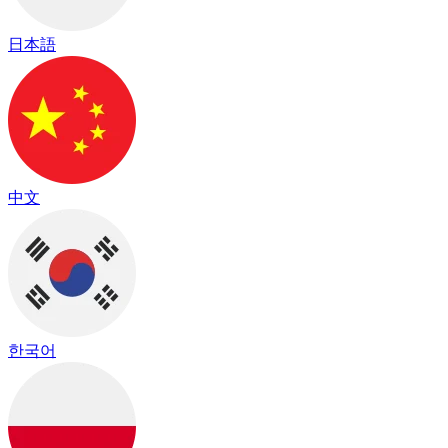
日本語
中文
한국어