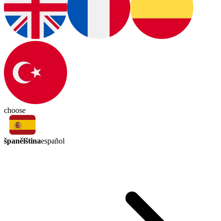
choose
španělština
español