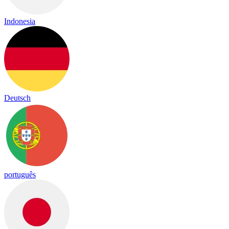
Indonesia
Deutsch
português