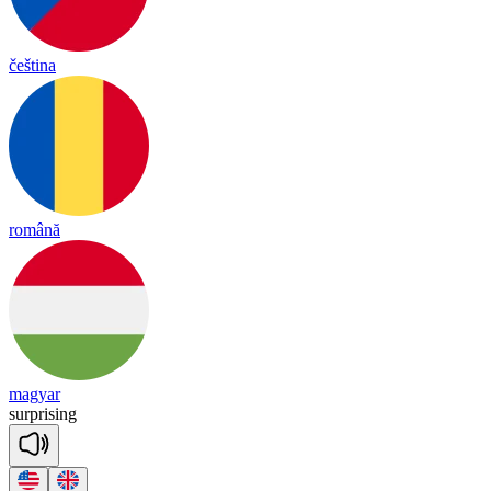
čeština
română
magyar
surp
ri
sing